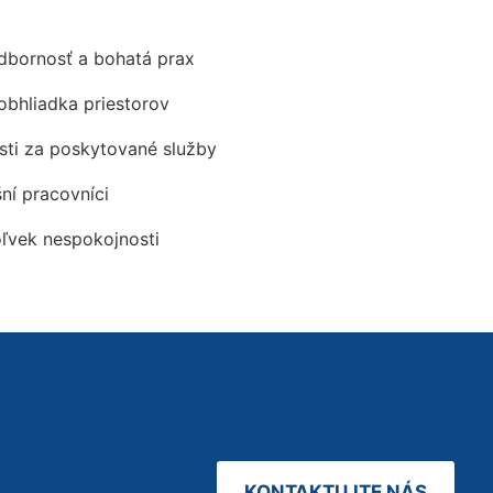
odbornosť a bohatá prax
obhliadka priestorov
ti za poskytované služby
šní pracovníci
oľvek nespokojnosti
KONTAKTUJTE NÁS