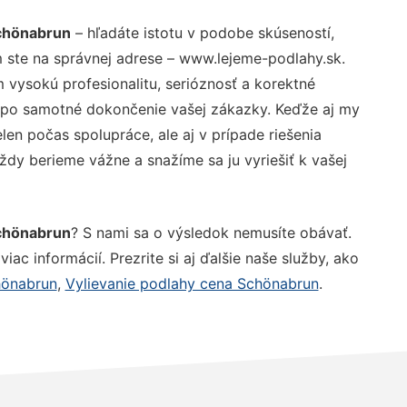
Schönabrun
– hľadáte istotu v podobe skúseností,
 ste na správnej adrese – www.lejeme-podlahy.sk.
vysokú profesionalitu, serióznosť a korektné
 po samotné dokončenie vašej zákazky. Keďže aj my
elen počas spolupráce, ale aj v prípade riešenia
ždy berieme vážne a snažíme sa ju vyriešiť k vašej
Schönabrun
? S nami sa o výsledok nemusíte obávať.
iac informácií. Prezrite si aj ďalšie naše služby, ako
chönabrun
,
Vylievanie podlahy cena Schönabrun
.