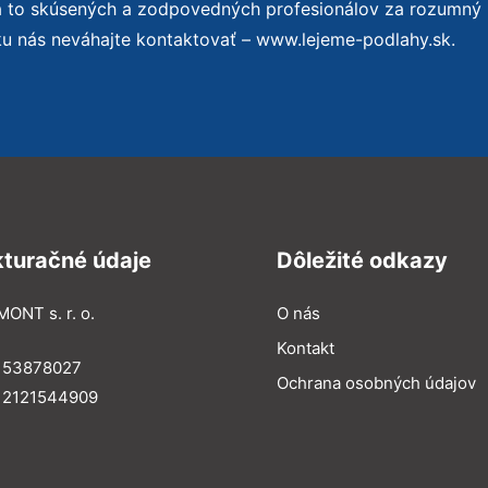
a to skúsených a zodpovedných profesionálov za rozumný
ku nás neváhajte kontaktovať – www.lejeme-podlahy.sk.
kturačné údaje
Dôležité odkazy
MONT s. r. o.
O nás
Kontakt
: 53878027
Ochrana osobných údajov
: 2121544909