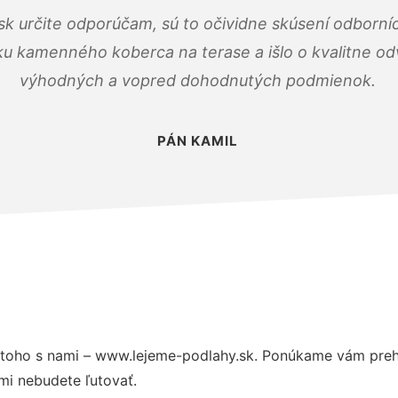
k určite odporúčam, sú to očividne skúsení odborníc
ku kamenného koberca na terase a išlo o kvalitne o
výhodných a vopred dohodnutých podmienok.
PÁN KAMIL
toho s nami – www.lejeme-podlahy.sk. Ponúkame vám prehľ
mi nebudete ľutovať.