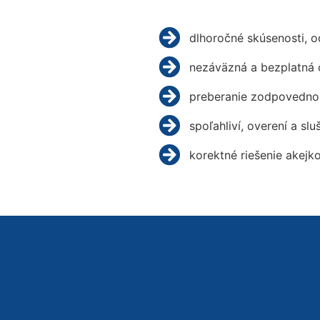
dlhoročné skúsenosti, 
nezáväzná a bezplatná 
preberanie zodpovednos
spoľahliví, overení a slu
korektné riešenie akejk