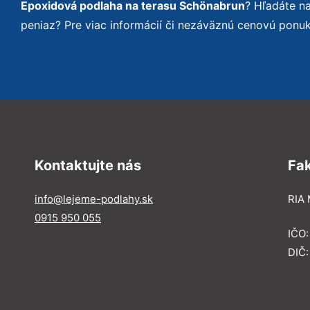
Epoxidová podlaha na terasu Schönabrun
? Hľadáte n
peniaz? Pre viac informácií či nezáväznú cenovú ponu
Kontaktujte nás
Fa
info@lejeme-podlahy.sk
RIA 
0915 950 055
IČO
DIČ