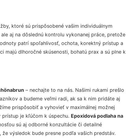
žby, ktoré sú prispôsobené vašim individuálnym
 ale aj na dôslednú kontrolu vykonanej práce, pretože
noty patrí spoľahlivosť, ochota, korektný prístup a
i majú dlhoročné skúsenosti, bohatú prax a sú plne k
Schönabrun
– nechajte to na nás. Našimi rukami prešlo
níkov a budeme veľmi radi, ak sa k nim pridáte aj
žíme prispôsobiť a vyhovieť v maximálnej možnej
 prístup je kľúčom k úspechu.
Epoxidová podlaha na
osťou sú aj odborné konzultácie či detailné
u, že výsledok bude presne podľa vašich predstáv.