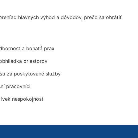
rehľad hlavných výhod a dôvodov, prečo sa obrátiť
odbornosť a bohatá prax
obhliadka priestorov
ti za poskytované služby
šní pracovníci
oľvek nespokojnosti