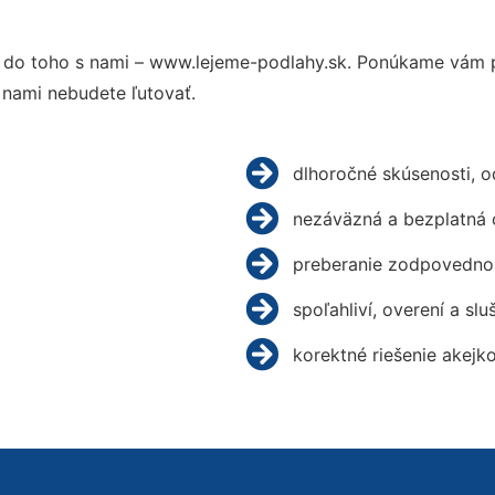
do toho s nami – www.lejeme-podlahy.sk. Ponúkame vám p
 nami nebudete ľutovať.
dlhoročné skúsenosti, 
nezáväzná a bezplatná 
preberanie zodpovednos
spoľahliví, overení a slu
korektné riešenie akejk