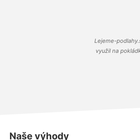
Lejeme-podlahy.s
využil na poklád
Naše výhody