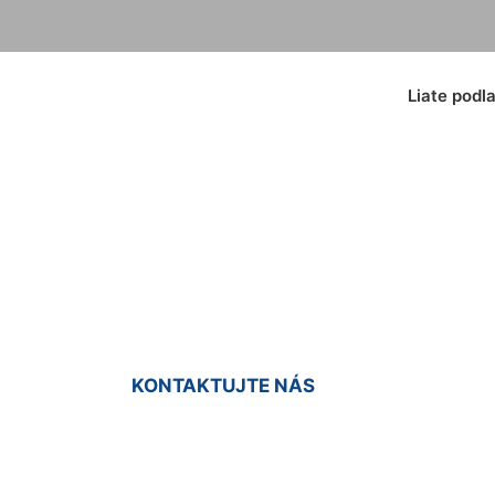
Liate podl
laha na terasu Sl
KONTAKTUJTE NÁS