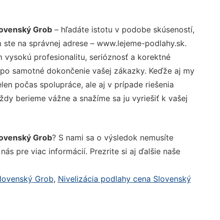
lovenský Grob
– hľadáte istotu v podobe skúseností,
 ste na správnej adrese – www.lejeme-podlahy.sk.
vysokú profesionalitu, serióznosť a korektné
 po samotné dokončenie vašej zákazky. Keďže aj my
elen počas spolupráce, ale aj v prípade riešenia
ždy berieme vážne a snažíme sa ju vyriešiť k vašej
lovenský Grob
? S nami sa o výsledok nemusíte
ás pre viac informácií. Prezrite si aj ďalšie naše
Slovenský Grob
,
Nivelizácia podlahy cena Slovenský