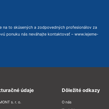
e na to skúsených a zodpovedných profesionálov za
novú ponuku nás neváhajte kontaktovať – www.lejeme-
kturačné údaje
Dôležité odkazy
MONT s. r. o.
O nás