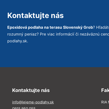
Kontaktujte nás
Epoxidová podlaha na terasu Slovenský Grob
? Hľadát
rozumný peniaz? Pre viac informácií či nezáväznú ce
podlahy.sk.
Kontaktujte nás
Fa
info@lejeme-podlahy.sk
RIA 
0915 950 055