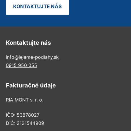
KONTAKTUJTE NÁS
Kontaktujte nás
info@lejeme-podlahy.sk
0915 950 055
Fakturačné údaje
RIA MONT s. r. o.
IČO: 53878027
DIČ: 2121544909