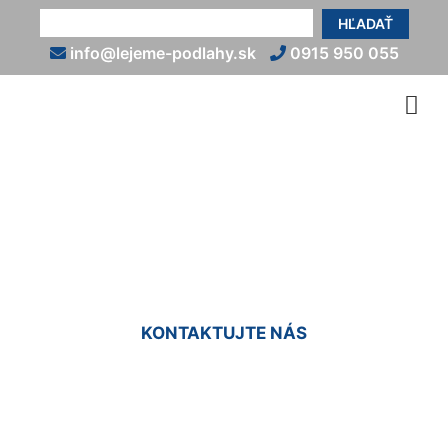
HĽADAŤ
info@lejeme-podlahy.sk
0915 950 055
Epoxidová podlaha na
terasu Staré Mesto
KONTAKTUJTE NÁS