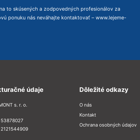
 na to skúsených a zodpovedných profesionálov za
novú ponuku nás neváhajte kontaktovať – www.lejeme-
kturačné údaje
Dôležité odkazy
MONT s. r. o.
O nás
Kontakt
: 53878027
Ochrana osobných údajov
: 2121544909