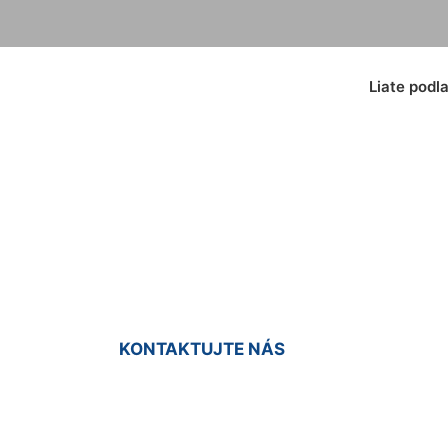
Liate podl
dlahy do interiér
KONTAKTUJTE NÁS