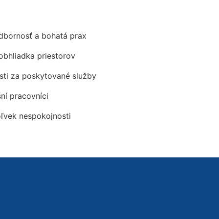
odbornosť a bohatá prax
obhliadka priestorov
ti za poskytované služby
šní pracovníci
oľvek nespokojnosti