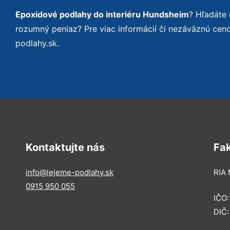
Epoxidové podlahy do interiéru Hundsheim
? Hľadáte
rozumný peniaz? Pre viac informácií či nezáväznú ce
podlahy.sk.
Kontaktujte nás
Fa
info@lejeme-podlahy.sk
RIA 
0915 950 055
IČO
DIČ