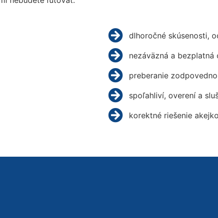
mi nebudete ľutovať.
dlhoročné skúsenosti, 
nezáväzná a bezplatná 
preberanie zodpovednos
spoľahliví, overení a slu
korektné riešenie akejk