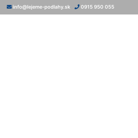
info@lejeme-podlahy.sk
0915 950 055
Epoxidové po