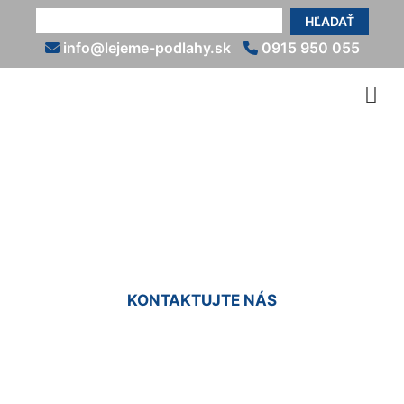
HĽADAŤ
info@lejeme-podlahy.sk
0915 950 055
Epoxidové podlahy do
interiéru Hviezdoslavov
KONTAKTUJTE NÁS