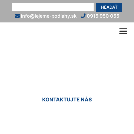
HĽADAŤ
info@lejeme-podlahy.sk
0915 950 055
Epoxidové podlahy do
interiéru Krasňany
KONTAKTUJTE NÁS