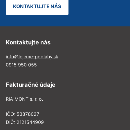
KONTAKTUJTE NÁS
Kontaktujte nás
info@lejeme-podlahy.sk
0915 950 055
Fakturačné údaje
RIA MONT s. r. o.
IČO: 53878027
DIČ: 2121544909