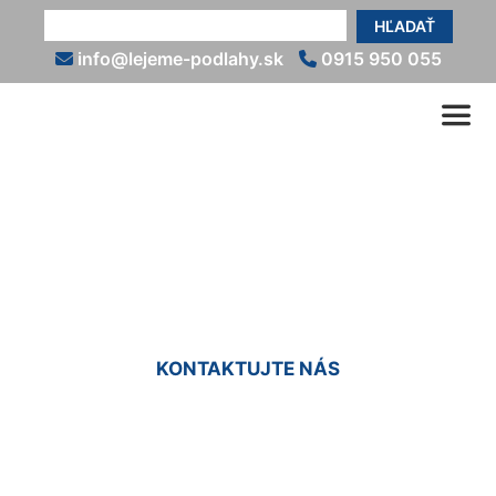
HĽADAŤ
info@lejeme-podlahy.sk
0915 950 055
Epoxidové podlahy do
interiéru Most pri Bratislave
KONTAKTUJTE NÁS