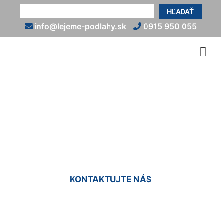
HĽADAŤ
info@lejeme-podlahy.sk
0915 950 055
Epoxidové podlahy do
interiéru Podunajské
Biskupice
KONTAKTUJTE NÁS