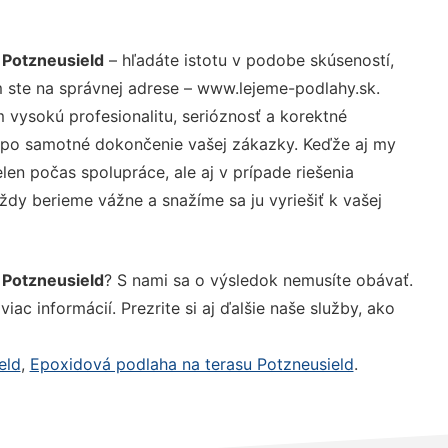
 Potzneusield
– hľadáte istotu v podobe skúseností,
 ste na správnej adrese – www.lejeme-podlahy.sk.
vysokú profesionalitu, serióznosť a korektné
 po samotné dokončenie vašej zákazky. Keďže aj my
elen počas spolupráce, ale aj v prípade riešenia
ždy berieme vážne a snažíme sa ju vyriešiť k vašej
 Potzneusield
? S nami sa o výsledok nemusíte obávať.
iac informácií. Prezrite si aj ďalšie naše služby, ako
eld
,
Epoxidová podlaha na terasu Potzneusield
.