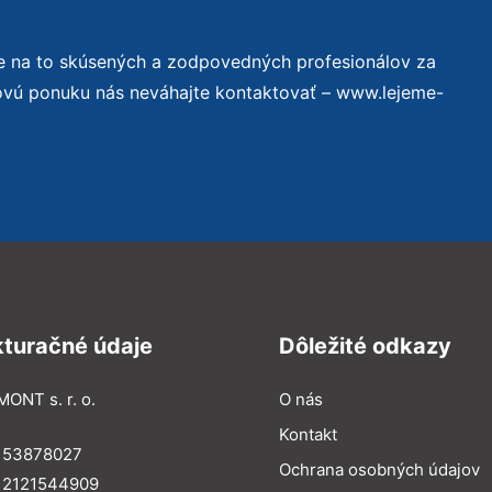
e na to skúsených a zodpovedných profesionálov za
novú ponuku nás neváhajte kontaktovať – www.lejeme-
kturačné údaje
Dôležité odkazy
MONT s. r. o.
O nás
Kontakt
: 53878027
Ochrana osobných údajov
: 2121544909