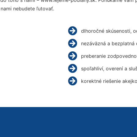
do toho s nami – www.lejeme-podlahy.sk. Ponúkame vám pr
 nami nebudete ľutovať.
dlhoročné skúsenosti, 
nezáväzná a bezplatná 
preberanie zodpovednos
spoľahliví, overení a slu
korektné riešenie akejk