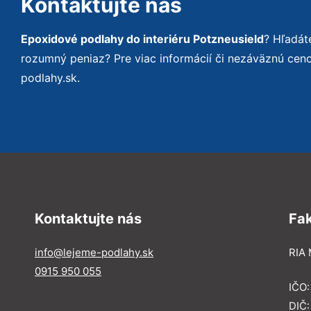
Kontaktujte nás
Epoxidové podlahy do interiéru Potzneusield
? Hľadát
rozumný peniaz? Pre viac informácií či nezáväznú ce
podlahy.sk.
Kontaktujte nás
Fa
info@lejeme-podlahy.sk
RIA 
0915 950 055
IČO
DIČ