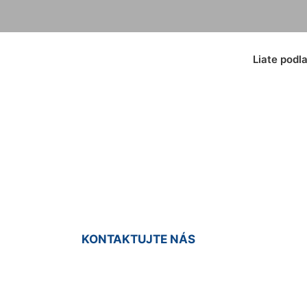
Liate podl
lahy do interiéru 
KONTAKTUJTE NÁS