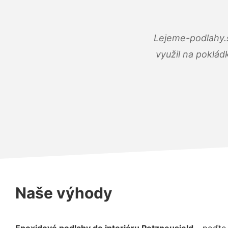
Lejeme-podlahy.s
využil na poklád
Naše výhody