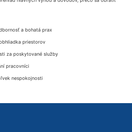
ehľad hlavných výhod a dôvodov, prečo sa obrátiť
odbornosť a bohatá prax
obhliadka priestorov
ti za poskytované služby
šní pracovníci
oľvek nespokojnosti