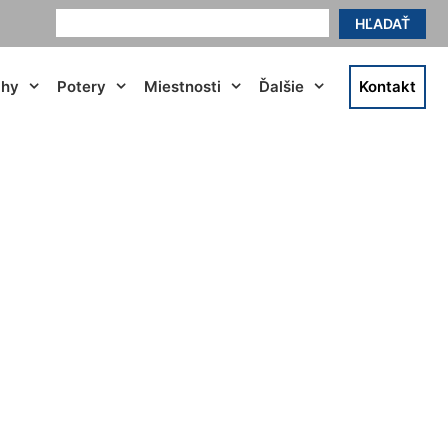
HĽADAŤ
ahy
Potery
Miestnosti
Ďalšie
Kontakt
Potzneusield