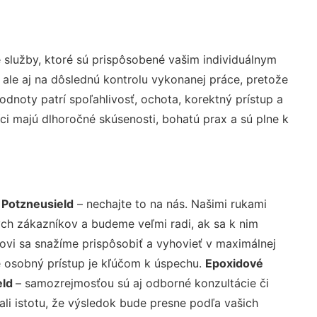
služby, ktoré sú prispôsobené vašim individuálnym
 ale aj na dôslednú kontrolu vykonanej práce, pretože
noty patrí spoľahlivosť, ochota, korektný prístup a
i majú dlhoročné skúsenosti, bohatú prax a sú plne k
 Potzneusield
– nechajte to na nás. Našimi rukami
ch zákazníkov a budeme veľmi radi, ak sa k nim
ovi sa snažíme prispôsobiť a vyhovieť v maximálnej
e osobný prístup je kľúčom k úspechu.
Epoxidové
eld
– samozrejmosťou sú aj odborné konzultácie či
ali istotu, že výsledok bude presne podľa vašich