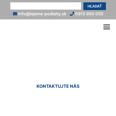
HĽADAŤ
info@lejeme-podlahy.sk
0915 950 055
Epoxidové podlahy do
interiéru Prellenkirchen
KONTAKTUJTE NÁS