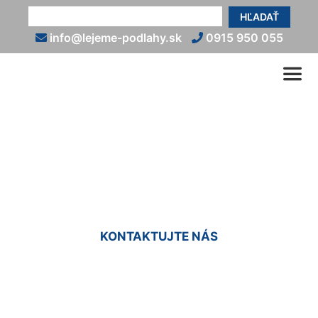
HĽADAŤ
info@lejeme-podlahy.sk
0915 950 055
Epoxidové podlahy do
interiéru Rača
KONTAKTUJTE NÁS