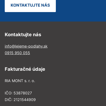
KONTAKTUJTE NÁS
Kontaktujte nás
info@lejeme-podlahy.sk
0915 950 055
Fakturačné údaje
RIA MONT s. r. o.
IČO: 53878027
DIČ: 2121544909