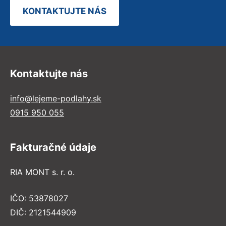
KONTAKTUJTE NÁS
Kontaktujte nás
info@lejeme-podlahy.sk
0915 950 055
Fakturačné údaje
RIA MONT s. r. o.
IČO: 53878027
DIČ: 2121544909