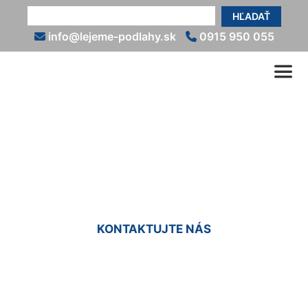
HĽADAŤ
info@lejeme-podlahy.sk
0915 950 055
Epoxidové podlahy do
interiéru Rajka
KONTAKTUJTE NÁS