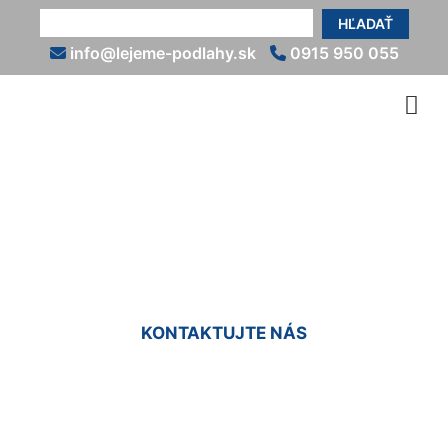
HĽADAŤ
info@lejeme-podlahy.sk
0915 950 055
Epoxidové podlahy do
interiéru Zlaté Klasy
KONTAKTUJTE NÁS