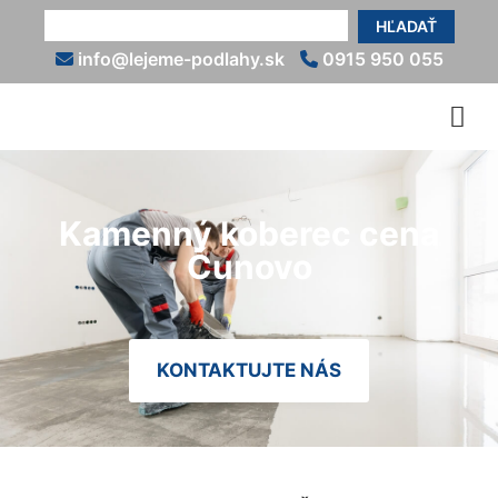
HĽADAŤ
info@lejeme-podlahy.sk
0915 950 055
Kamenný koberec cena
Čunovo
KONTAKTUJTE NÁS