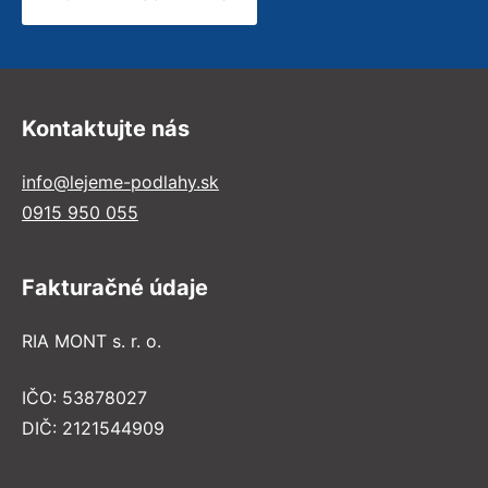
Kontaktujte nás
info@lejeme-podlahy.sk
0915 950 055
Fakturačné údaje
RIA MONT s. r. o.
IČO: 53878027
DIČ: 2121544909