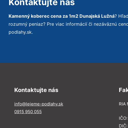
Kontaktujte nás
Kamenný koberec cena za 1m2 Dunajská Lužná
? Hľa
rozumný peniaz? Pre viac informácií či nezáväznú ce
podlahy.sk.
Kontaktujte nás
Fa
info@lejeme-podlahy.sk
RIA 
0915 950 055
IČO
DIČ