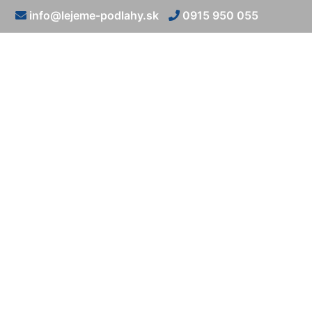
info@lejeme-podlahy.sk
0915 950 055
Kamenný ko