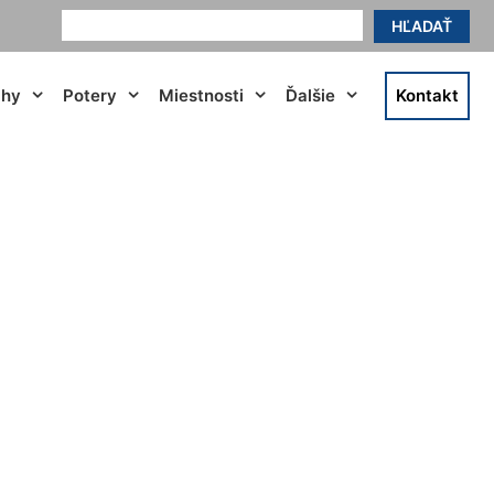
HĽADAŤ
ahy
Potery
Miestnosti
Ďalšie
Kontakt
ská Lužná