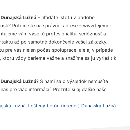
 Dunajská Lužná
– hľadáte istotu v podobe
nosti? Potom ste na správnej adrese – www.lejeme-
ntujeme vám vysokú profesionalitu, serióznosť a
ntaktu až po samotné dokončenie vašej zákazky.
u pre vás nielen počas spolupráce, ale aj v prípade
, ktorú vždy berieme vážne a snažíme sa ju vyriešiť k
 Dunajská Lužná
? S nami sa o výsledok nemusíte
ás pre viac informácií. Prezrite si aj ďalšie naše
najská Lužná
,
Leštený betón (interiér) Dunajská Lužná
.