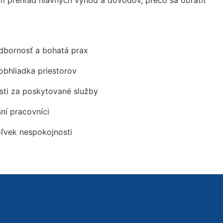
 prehľad hlavných výhod a dôvodov, prečo sa obrátiť
odbornosť a bohatá prax
obhliadka priestorov
ti za poskytované služby
šní pracovníci
oľvek nespokojnosti