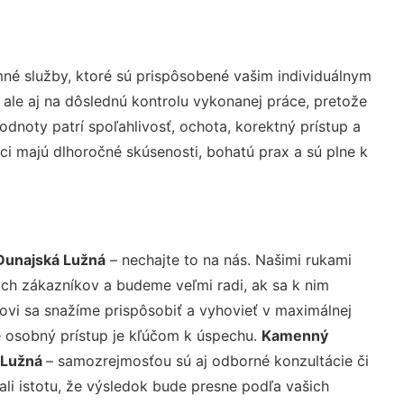
né služby, ktoré sú prispôsobené vašim individuálnym
 ale aj na dôslednú kontrolu vykonanej práce, pretože
noty patrí spoľahlivosť, ochota, korektný prístup a
i majú dlhoročné skúsenosti, bohatú prax a sú plne k
Dunajská Lužná
– nechajte to na nás. Našimi rukami
ch zákazníkov a budeme veľmi radi, ak sa k nim
ovi sa snažíme prispôsobiť a vyhovieť v maximálnej
e osobný prístup je kľúčom k úspechu.
Kamenný
 Lužná
– samozrejmosťou sú aj odborné konzultácie či
ali istotu, že výsledok bude presne podľa vašich