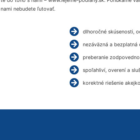
te do toho s nami – www.lejeme-podlahy.sk. Ponúkame vám
 nami nebudete ľutovať.
dlhoročné skúsenosti, 
nezáväzná a bezplatná 
preberanie zodpovednos
spoľahliví, overení a slu
korektné riešenie akejk