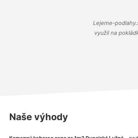
Lejeme-podlahy.s
využil na poklád
Naše výhody