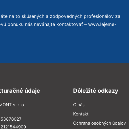
dáte na to skúsených a zodpovedných profesionálov za
novú ponuku nás neváhajte kontaktovať – www.lejeme-
kturačné údaje
Dôležité odkazy
MONT s. r. o.
O nás
Kontakt
: 53878027
Ochrana osobných údajov
: 2121544909