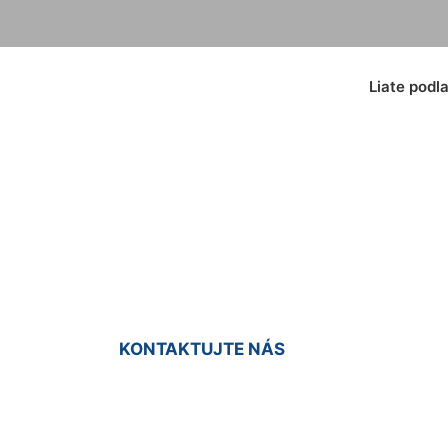
Liate podl
berec cena Dunaj
KONTAKTUJTE NÁS