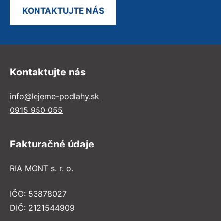
KONTAKTUJTE NÁS
Kontaktujte nás
info@lejeme-podlahy.sk
0915 950 055
Fakturačné údaje
RIA MONT s. r. o.
IČO: 53878027
DIČ: 2121544909