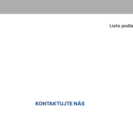
Liate podl
ý koberec cena R
KONTAKTUJTE NÁS