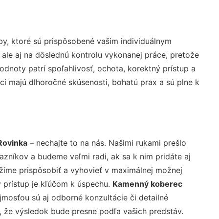
y, ktoré sú prispôsobené vašim individuálnym
 ale aj na dôslednú kontrolu vykonanej práce, pretože
noty patrí spoľahlivosť, ochota, korektný prístup a
i majú dlhoročné skúsenosti, bohatú prax a sú plne k
Rovinka
– nechajte to na nás. Našimi rukami prešlo
níkov a budeme veľmi radi, ak sa k nim pridáte aj
žíme prispôsobiť a vyhovieť v maximálnej možnej
 prístup je kľúčom k úspechu.
Kamenný koberec
mosťou sú aj odborné konzultácie či detailné
u, že výsledok bude presne podľa vašich predstáv.