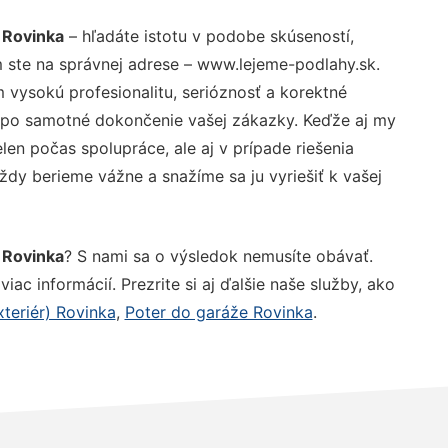
 Rovinka
– hľadáte istotu v podobe skúseností,
 ste na správnej adrese – www.lejeme-podlahy.sk.
vysokú profesionalitu, serióznosť a korektné
 po samotné dokončenie vašej zákazky. Keďže aj my
elen počas spolupráce, ale aj v prípade riešenia
ždy berieme vážne a snažíme sa ju vyriešiť k vašej
 Rovinka
? S nami sa o výsledok nemusíte obávať.
iac informácií. Prezrite si aj ďalšie naše služby, ako
teriér) Rovinka
,
Poter do garáže Rovinka
.