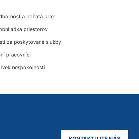
odbornosť a bohatá prax
obhliadka priestorov
ti za poskytované služby
šní pracovníci
oľvek nespokojnosti
KONTAKTUJTE NÁS