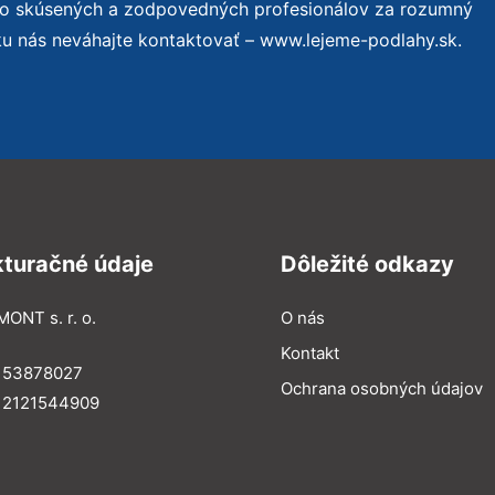
to skúsených a zodpovedných profesionálov za rozumný
ku nás neváhajte kontaktovať – www.lejeme-podlahy.sk.
kturačné údaje
Dôležité odkazy
MONT s. r. o.
O nás
Kontakt
: 53878027
Ochrana osobných údajov
: 2121544909