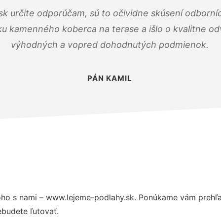
k určite odporúčam, sú to očividne skúsení odborníc
ku kamenného koberca na terase a išlo o kvalitne o
výhodných a vopred dohodnutých podmienok.
PÁN KAMIL
ho s nami – www.lejeme-podlahy.sk. Ponúkame vám prehľad
budete ľutovať.