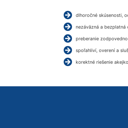
dlhoročné skúsenosti, 
nezáväzná a bezplatná 
preberanie zodpovednos
spoľahliví, overení a slu
korektné riešenie akejk