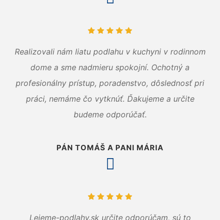
Realizovali nám liatu podlahu v kuchyni v rodinnom
dome a sme nadmieru spokojní. Ochotný a
profesionálny prístup, poradenstvo, dôslednosť pri
práci, nemáme čo vytknúť. Ďakujeme a určite
budeme odporúčať.
PÁN TOMÁŠ A PANI MÁRIA
Lejeme-podlahy.sk určite odporúčam, sú to