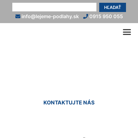
HĽADAŤ
info@lejeme-podlahy.sk
0915 950 055
Kamenný koberec cena
Šamorín
KONTAKTUJTE NÁS