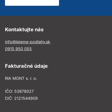
Kontaktujte nás
info@lejeme-podlahy.sk
0915 950 055
Fakturačné údaje
RIA MONT s. r. o.
IČO: 53878027
DIČ: 2121544909