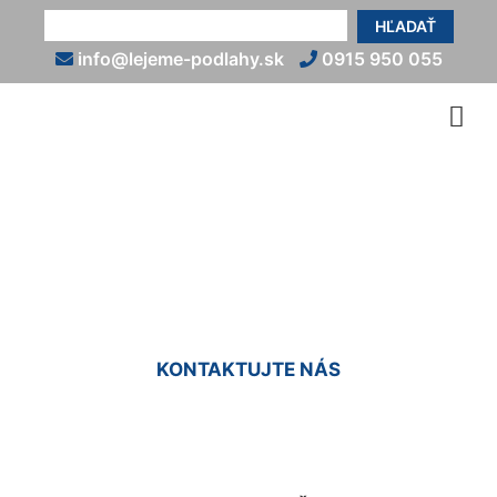
HĽADAŤ
info@lejeme-podlahy.sk
0915 950 055
Kamenný koberec cena
Štvrtok na Ostrove
KONTAKTUJTE NÁS