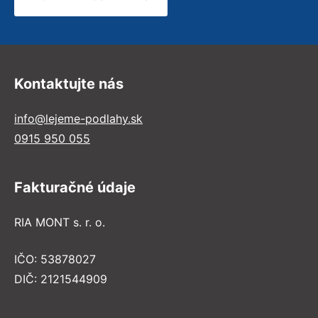
Kontaktujte nás
info@lejeme-podlahy.sk
0915 950 055
Fakturačné údaje
RIA MONT s. r. o.
IČO: 53878027
DIČ: 2121544909