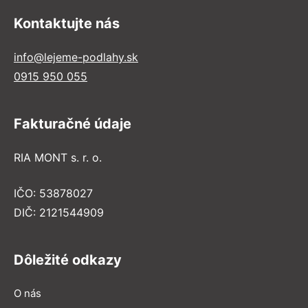
Kontaktujte nás
info@lejeme-podlahy.sk
0915 950 055
Fakturačné údaje
RIA MONT s. r. o.
IČO: 53878027
DIČ: 2121544909
Dôležité odkazy
O nás