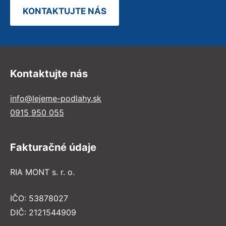
KONTAKTUJTE NÁS
Kontaktujte nás
info@lejeme-podlahy.sk
0915 950 055
Fakturačné údaje
RIA MONT s. r. o.
IČO: 53878027
DIČ: 2121544909