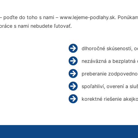
– poďte do toho s nami – www.lejeme-podlahy.sk. Ponúka
práce s nami nebudete ľutovať.
dlhoročné skúsenosti, 
nezáväzná a bezplatná 
preberanie zodpovednos
spoľahliví, overení a slu
korektné riešenie akejk