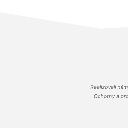
Realizovali ná
Ochotný a pro