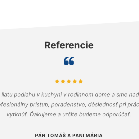
Referencie
m liatu podlahu v kuchyni v rodinnom dome a sme nad
fesionálny prístup, poradenstvo, dôslednosť pri pr
vytknúť. Ďakujeme a určite budeme odporúčať.
PÁN TOMÁŠ A PANI MÁRIA