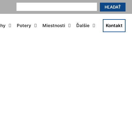
HĽADAŤ
ahy
Potery
Miestnosti
Ďalšie
Kontakt
sch-Alterburg