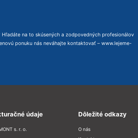
? Hľadáte na to skúsených a zodpovedných profesionálov
 cenovú ponuku nás neváhajte kontaktovať – www.lejeme-
kturačné údaje
Dôležité odkazy
MONT s. r. o.
O nás