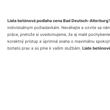
Liata betónová podlaha cena Bad Deutsch-Alterburg
individuálnym požiadavkám. Neváhajte a ozvite sa nám e
práce, pretože si uvedomujeme, že aj malé pochybenie
korektný prístup a úprimná snaha o maximálnu spokojn
bohatú prax a sú plne k vašim službám.
Liate betónov