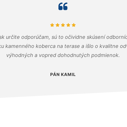
k určite odporúčam, sú to očividne skúsení odborníc
ku kamenného koberca na terase a išlo o kvalitne o
výhodných a vopred dohodnutých podmienok.
PÁN KAMIL