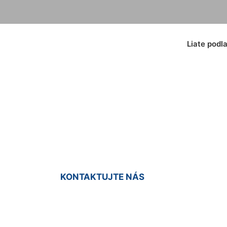
Liate podl
 podlahy Bad Deut
KONTAKTUJTE NÁS