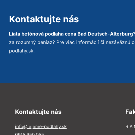
Kontaktujte nás
Liata betónová podlaha cena Bad Deutsch-Alterburg
za rozumný peniaz? Pre viac informácií či nezáväznú
podlahy.sk.
Kontaktujte nás
Fa
info@lejeme-podlahy.sk
RIA 
0915 950 055