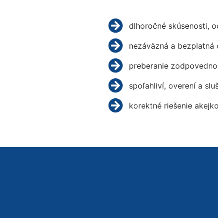
dlhoročné skúsenosti, 
nezáväzná a bezplatná 
preberanie zodpovednos
spoľahliví, overení a slu
korektné riešenie akejk