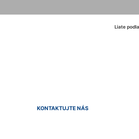
Liate podl
betónové podlahy 
KONTAKTUJTE NÁS