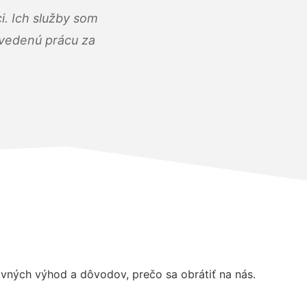
i. Ich služby som
dvedenú prácu za
ných výhod a dôvodov, prečo sa obrátiť na nás.