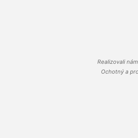
Realizovali ná
Ochotný a pro