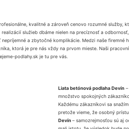
fesionálne, kvalitné a zároveň cenovo rozumné služby, kt
realizácií služieb dbáme nielen na precíznosť a odbornosť,
nepríjemné a zbytočné komplikácie. Medzi naše firemné hod
ka, ktorá je pre nás vždy na prvom mieste. Naši pracovníc
jeme-podlahy.sk je tu pre vás.
Liata betónová podlaha Devín
– 
množstvo spokojných zákazníkov 
Každému zákazníkovi sa snažíme
pretože vieme, že osobný príst
Devín
– samozrejmosťou sú aj od
mali istotu, že výsledok bude p