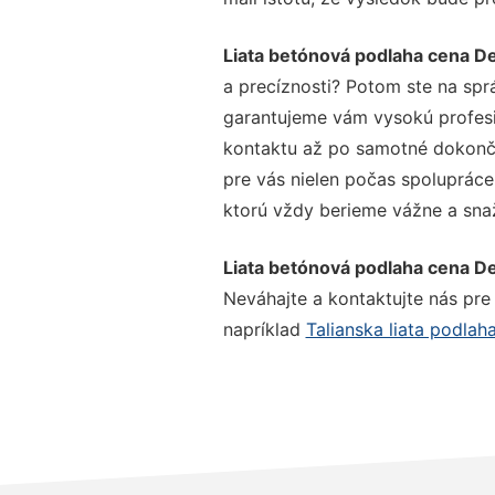
Liata betónová podlaha cena D
a precíznosti? Potom ste na spr
garantujeme vám vysokú profesio
kontaktu až po samotné dokonče
pre vás nielen počas spolupráce,
ktorú vždy berieme vážne a snaží
Liata betónová podlaha cena D
Neváhajte a kontaktujte nás pre v
napríklad
Talianska liata podlah