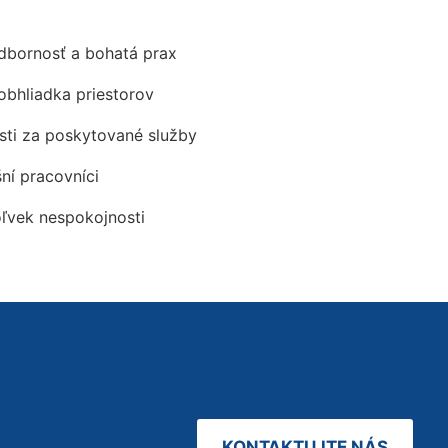
odbornosť a bohatá prax
obhliadka priestorov
ti za poskytované služby
šní pracovníci
oľvek nespokojnosti
KONTAKTUJTE NÁS