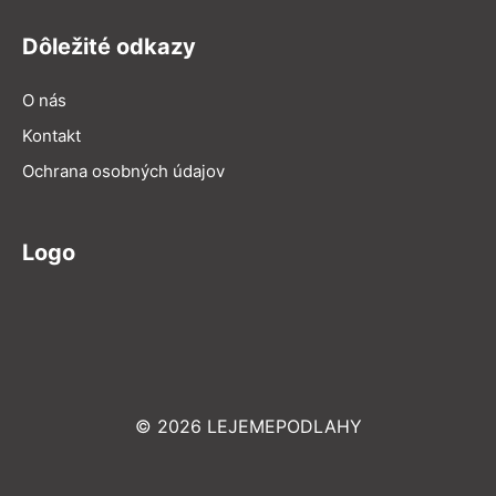
Dôležité odkazy
O nás
Kontakt
Ochrana osobných údajov
Logo
© 2026 LEJEMEPODLAHY