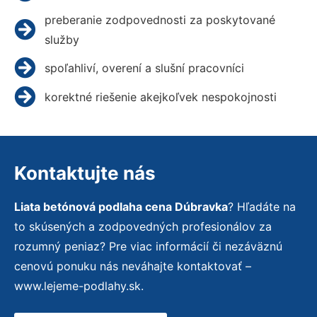
preberanie zodpovednosti za poskytované
služby
spoľahliví, overení a slušní pracovníci
korektné riešenie akejkoľvek nespokojnosti
Kontaktujte nás
Liata betónová podlaha cena Dúbravka
? Hľadáte na
to skúsených a zodpovedných profesionálov za
rozumný peniaz? Pre viac informácií či nezáväznú
cenovú ponuku nás neváhajte kontaktovať –
www.lejeme-podlahy.sk.