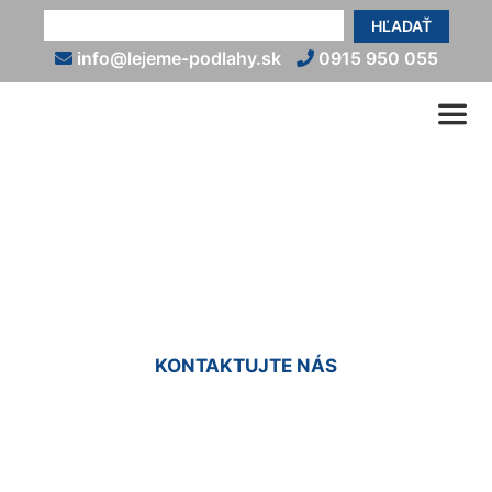
HĽADAŤ
info@lejeme-podlahy.sk
0915 950 055
Liate betónové podlahy
Dúbravka
KONTAKTUJTE NÁS