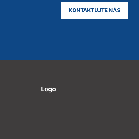
KONTAKTUJTE NÁS
Logo