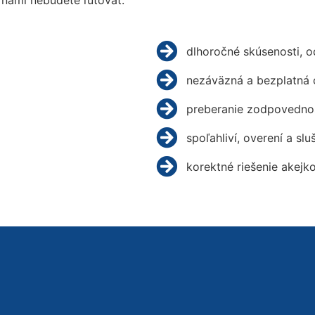
 nami nebudete ľutovať.
dlhoročné skúsenosti, 
nezáväzná a bezplatná 
preberanie zodpovednos
spoľahliví, overení a slu
korektné riešenie akejk