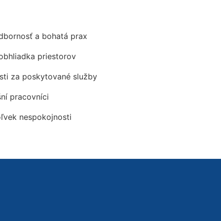
odbornosť a bohatá prax
obhliadka priestorov
ti za poskytované služby
šní pracovníci
oľvek nespokojnosti