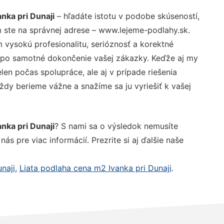
nka pri Dunaji
– hľadáte istotu v podobe skúseností,
 ste na správnej adrese – www.lejeme-podlahy.sk.
vysokú profesionalitu, serióznosť a korektné
 po samotné dokončenie vašej zákazky. Keďže aj my
elen počas spolupráce, ale aj v prípade riešenia
ždy berieme vážne a snažíme sa ju vyriešiť k vašej
nka pri Dunaji
? S nami sa o výsledok nemusíte
ás pre viac informácií. Prezrite si aj ďalšie naše
naji
,
Liata podlaha cena m2 Ivanka pri Dunaji
.