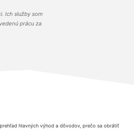
i. Ich služby som
dvedenú prácu za
rehľad hlavných výhod a dôvodov, prečo sa obrátiť