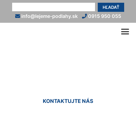
HĽADAŤ
info@lejeme-podlahy.sk
0915 950 055
Liate betónové podlahy
Markthof
KONTAKTUJTE NÁS