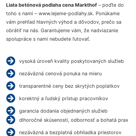
Liata betónová podlaha cena Markthof
– poďte do
toho s nami – www.lejeme-podlahy.sk. Ponúkame
vám prehľad hlavných výhod a dôvodov, prečo sa
obrátiť na nás. Garantujeme vám, že nadviazanie
spolupráce s nami nebudete ľutovať.
vysoká úroveň kvality poskytovaných služieb
nezáväzná cenová ponuka na mieru
transparentné ceny bez skrytých poplatkov
korektný a ľudský prístup pracovníkov
garancia dodania objednaných služieb
dlhoročné skúsenosti, odbornosť a bohatá prax
nezáväzná a bezplatná obhliadka priestorov