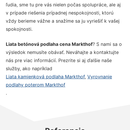
ľudia, sme tu pre vás nielen počas spolupráce, ale aj
v prípade riešenia prípadnej nespokojnosti, ktorú
vždy berieme vážne a snažíme sa ju vyriešiť k vašej
spokojnosti.
Liata betónová podlaha cena Markthof
? S nami sa o
výsledok nemusíte obávať. Neváhajte a kontaktujte
nás pre viac informácií. Prezrite si aj ďalšie naše
služby, ako napríklad
Liata kamienková podlaha Markthof
,
Vyrovnanie
podlahy poterom Markthof
.