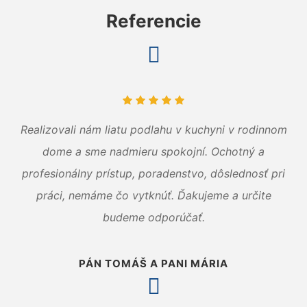
Referencie
Realizovali nám liatu podlahu v kuchyni v rodinnom
dome a sme nadmieru spokojní. Ochotný a
profesionálny prístup, poradenstvo, dôslednosť pri
práci, nemáme čo vytknúť. Ďakujeme a určite
budeme odporúčať.
PÁN TOMÁŠ A PANI MÁRIA