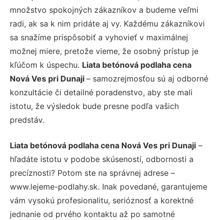
množstvo spokojných zákazníkov a budeme veľmi
radi, ak sa k nim pridáte aj vy. Každému zákazníkovi
sa snažíme prispôsobiť a vyhovieť v maximálnej
možnej miere, pretože vieme, že osobný prístup je
kľúčom k úspechu.
Liata betónová podlaha cena
Nová Ves pri Dunaji
– samozrejmosťou sú aj odborné
konzultácie či detailné poradenstvo, aby ste mali
istotu, že výsledok bude presne podľa vašich
predstáv.
Liata betónová podlaha cena Nová Ves pri Dunaji
–
hľadáte istotu v podobe skúseností, odbornosti a
precíznosti? Potom ste na správnej adrese –
www.lejeme-podlahy.sk. Inak povedané, garantujeme
vám vysokú profesionalitu, serióznosť a korektné
jednanie od prvého kontaktu až po samotné