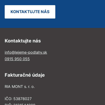
KONTAKTUJTE NÁS
Kontaktujte nás
info@lejeme-podlahy.sk
0915 950 055
Fakturačné údaje
RIA MONT s. r. o.
IČO: 53878027