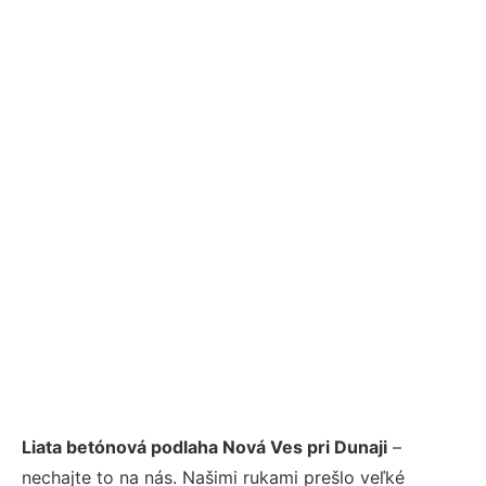
Liata betónová podlaha Nová Ves pri Dunaji
–
nechajte to na nás. Našimi rukami prešlo veľké