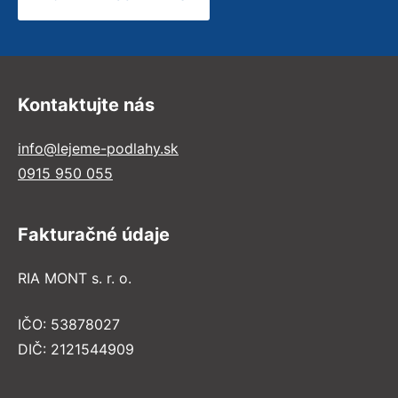
Kontaktujte nás
info@lejeme-podlahy.sk
0915 950 055
Fakturačné údaje
RIA MONT s. r. o.
IČO: 53878027
DIČ: 2121544909