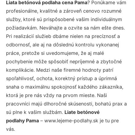
Liata betónová podlaha cena Pama
? Ponúkame vám
profesionálne, kvalitné a zároveň cenovo rozumné
služby, ktoré sú prispôsobené vašim individuálnym
požiadavkám. Neváhajte a ozvite sa nám ešte dnes.
Pri realizácií služieb dbáme nielen na precíznosť a
odbornosť, ale aj na dôslednú kontrolu vykonanej
práce, pretože si uvedomujeme, že aj malé
pochybenie môže spôsobiť nepríjemné a zbytočné
komplikácie. Medzi naše firemné hodnoty patrí
spoľahlivosť, ochota, korektný prístup a úprimná
snaha o maximálnu spokojnosť každého zákazníka,
ktorá je pre nás vždy na prvom mieste. Naši
pracovníci majú dlhoročné skúsenosti, bohatú prax a
sú plne k vašim službám.
Liate betónové
podlahy Pama
– www.lejeme-podlahy.sk je tu pre
vás.