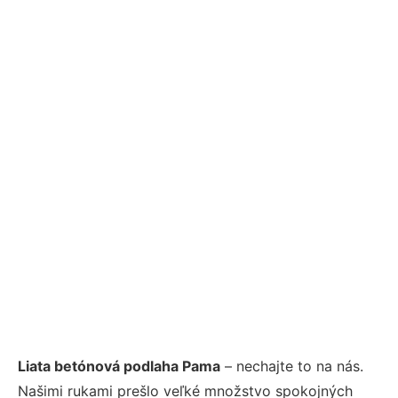
Liata betónová podlaha Pama
– nechajte to na nás.
Našimi rukami prešlo veľké množstvo spokojných