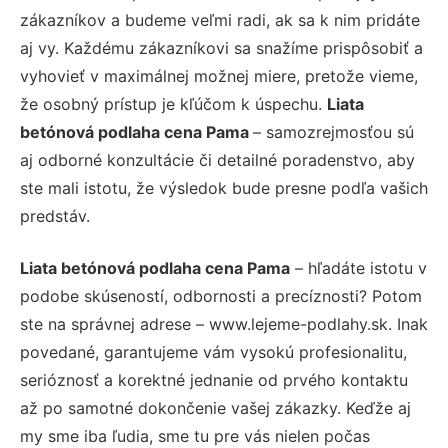
zákazníkov a budeme veľmi radi, ak sa k nim pridáte
aj vy. Každému zákazníkovi sa snažíme prispôsobiť a
vyhovieť v maximálnej možnej miere, pretože vieme,
že osobný prístup je kľúčom k úspechu.
Liata
betónová podlaha cena Pama
– samozrejmosťou sú
aj odborné konzultácie či detailné poradenstvo, aby
ste mali istotu, že výsledok bude presne podľa vašich
predstáv.
Liata betónová podlaha cena Pama
– hľadáte istotu v
podobe skúseností, odbornosti a precíznosti? Potom
ste na správnej adrese – www.lejeme-podlahy.sk. Inak
povedané, garantujeme vám vysokú profesionalitu,
serióznosť a korektné jednanie od prvého kontaktu
až po samotné dokončenie vašej zákazky. Keďže aj
my sme iba ľudia, sme tu pre vás nielen počas