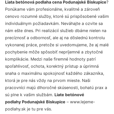
Liata betónová podlaha cena Podunajské Biskupice
?
Ponúkame vám profesionálne, kvalitné a zároveň
cenovo rozumné služby, ktoré sú prispôsobené vašim
individuálnym požiadavkám. Neváhajte a ozvite sa
nám ešte dnes. Pri realizácií služieb dbáme nielen na
precíznosť a odbornosť, ale aj na dôslednú kontrolu
vykonanej práce, pretože si uvedomujeme, že aj malé
pochybenie môže spôsobiť nepríjemné a zbytočné
komplikácie. Medzi naše firemné hodnoty patrí
spoľahlivosť, ochota, korektný prístup a úprimná
snaha o maximálnu spokojnosť každého zákazníka,
ktorá je pre nás vždy na prvom mieste. Naši
pracovníci majú dlhoročné skúsenosti, bohatú prax a
sú plne k vašim službám.
Liate betónové
podlahy Podunajské Biskupice
– www.lejeme-
podlahy.sk je tu pre vás.