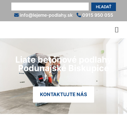
HĽADAŤ
info@lejeme-podlahy.sk
0915 950 055
Liate betónové podlahy
Podunajské Biskupice
KONTAKTUJTE NÁS