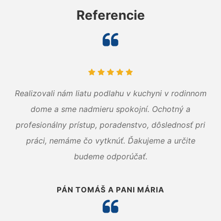
Referencie
Realizovali nám liatu podlahu v kuchyni v rodinnom
dome a sme nadmieru spokojní. Ochotný a
profesionálny prístup, poradenstvo, dôslednosť pri
práci, nemáme čo vytknúť. Ďakujeme a určite
budeme odporúčať.
PÁN TOMÁŠ A PANI MÁRIA