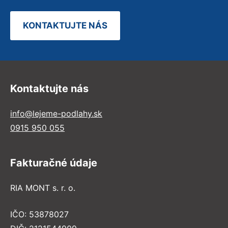
KONTAKTUJTE NÁS
Kontaktujte nás
info@lejeme-podlahy.sk
0915 950 055
Fakturačné údaje
RIA MONT s. r. o.
IČO: 53878027