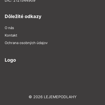
DIČ: 2121544909
Dôležité odkazy
O nás
Kontakt
Ochrana osobných údajov
Logo
© 2026 LEJEMEPODLAHY