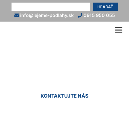
HĽADAŤ
info@lejeme-podlahy.sk
0915 950 055
Liate betónové podlahy
Záhorská Bystrica
KONTAKTUJTE NÁS