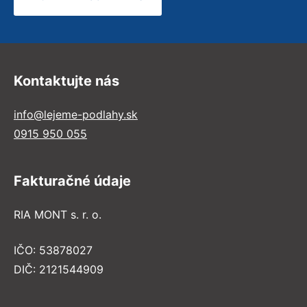
Kontaktujte nás
info@lejeme-podlahy.sk
0915 950 055
Fakturačné údaje
RIA MONT s. r. o.
IČO: 53878027
DIČ: 2121544909