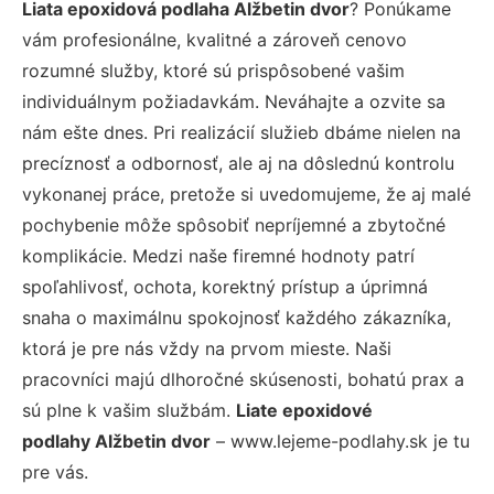
Liata epoxidová podlaha Alžbetin dvor
? Ponúkame
vám profesionálne, kvalitné a zároveň cenovo
rozumné služby, ktoré sú prispôsobené vašim
individuálnym požiadavkám. Neváhajte a ozvite sa
nám ešte dnes. Pri realizácií služieb dbáme nielen na
precíznosť a odbornosť, ale aj na dôslednú kontrolu
vykonanej práce, pretože si uvedomujeme, že aj malé
pochybenie môže spôsobiť nepríjemné a zbytočné
komplikácie. Medzi naše firemné hodnoty patrí
spoľahlivosť, ochota, korektný prístup a úprimná
snaha o maximálnu spokojnosť každého zákazníka,
ktorá je pre nás vždy na prvom mieste. Naši
pracovníci majú dlhoročné skúsenosti, bohatú prax a
sú plne k vašim službám.
Liate epoxidové
podlahy Alžbetin dvor
– www.lejeme-podlahy.sk je tu
pre vás.