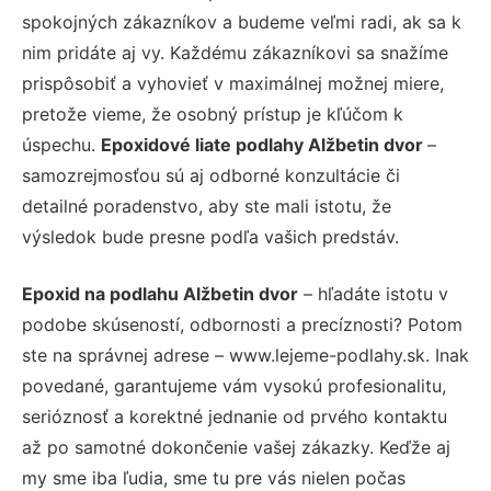
spokojných zákazníkov a budeme veľmi radi, ak sa k
nim pridáte aj vy. Každému zákazníkovi sa snažíme
prispôsobiť a vyhovieť v maximálnej možnej miere,
pretože vieme, že osobný prístup je kľúčom k
úspechu.
Epoxidové liate podlahy Alžbetin dvor
–
samozrejmosťou sú aj odborné konzultácie či
detailné poradenstvo, aby ste mali istotu, že
výsledok bude presne podľa vašich predstáv.
Epoxid na podlahu Alžbetin dvor
– hľadáte istotu v
podobe skúseností, odbornosti a precíznosti? Potom
ste na správnej adrese – www.lejeme-podlahy.sk. Inak
povedané, garantujeme vám vysokú profesionalitu,
serióznosť a korektné jednanie od prvého kontaktu
až po samotné dokončenie vašej zákazky. Keďže aj
my sme iba ľudia, sme tu pre vás nielen počas