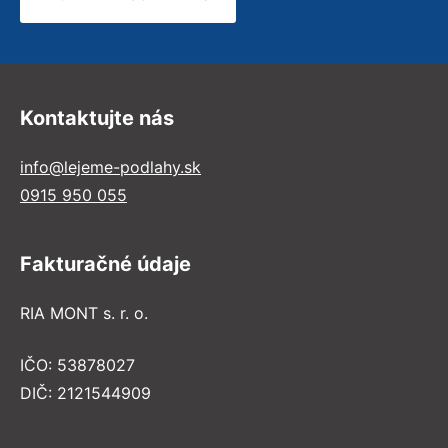
Kontaktujte nás
info@lejeme-podlahy.sk
0915 950 055
Fakturačné údaje
RIA MONT s. r. o.
IČO: 53878027
DIČ: 2121544909