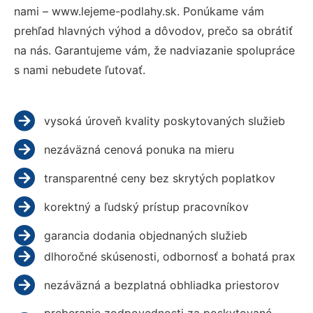
nami – www.lejeme-podlahy.sk. Ponúkame vám
prehľad hlavných výhod a dôvodov, prečo sa obrátiť
na nás. Garantujeme vám, že nadviazanie spolupráce
s nami nebudete ľutovať.
vysoká úroveň kvality poskytovaných služieb
nezáväzná cenová ponuka na mieru
transparentné ceny bez skrytých poplatkov
korektný a ľudský prístup pracovníkov
garancia dodania objednaných služieb
dlhoročné skúsenosti, odbornosť a bohatá prax
nezáväzná a bezplatná obhliadka priestorov
preberanie zodpovednosti za poskytované