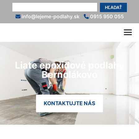
HĽADAŤ
info@lejeme-podlahy.sk
0915 950 055
Liate epoxidové podlahy
Bernolákovo
KONTAKTUJTE NÁS