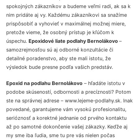
spokojných zákazníkov a budeme veľmi radi, ak sa k
nim pridáte aj vy. Každému zákazníkovi sa snažíme
prispôsobiť a vyhovieť v maximálnej možnej miere,
pretože vieme, že osobný prístup je kľúčom k
úspechu.
Epoxidové liate podlahy Bernolákovo
–
samozrejmosťou sú aj odborné konzultácie či
detailné poradenstvo, aby ste mali istotu, že
výsledok bude presne podľa vašich predstáv.
Epoxid na podlahu Bernolákovo
– hľadáte istotu v
podobe skúseností, odbornosti a precíznosti? Potom
ste na správnej adrese – www.lejeme-podlahy.sk. Inak
povedané, garantujeme vám vysokú profesionalitu,
serióznosť a korektné jednanie od prvého kontaktu
až po samotné dokončenie vašej zákazky. Keďže aj
my sme iba ľudia, sme tu pre vás nielen počas