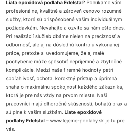
Liata epoxidová podlaha Edelstal
? Ponúkame vám
profesionálne, kvalitné a zároveň cenovo rozumné
služby, ktoré sú prispôsobené vašim individuálnym
požiadavkám. Neváhajte a ozvite sa nám ešte dnes.
Pri realizácií služieb dbáme nielen na precíznosť a
odbornosť, ale aj na dôslednú kontrolu vykonanej
práce, pretože si uvedomujeme, že aj malé
pochybenie môže spôsobiť nepríjemné a zbytočné
komplikácie. Medzi naše firemné hodnoty patrí
spoľahlivosť, ochota, korektný prístup a úprimná
snaha o maximálnu spokojnosť každého zákazníka,
ktorá je pre nás vždy na prvom mieste. Naši
pracovníci majú dlhoročné skúsenosti, bohatú prax a
sú plne k vašim službám.
Liate epoxidové
podlahy Edelstal
– www.lejeme-podlahy.sk je tu pre
vás.