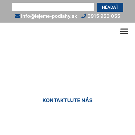
HĽADAŤ
info@lejeme-podlahy.sk
0915 950 055
Liate epoxidové podlahy
Edelstal
KONTAKTUJTE NÁS