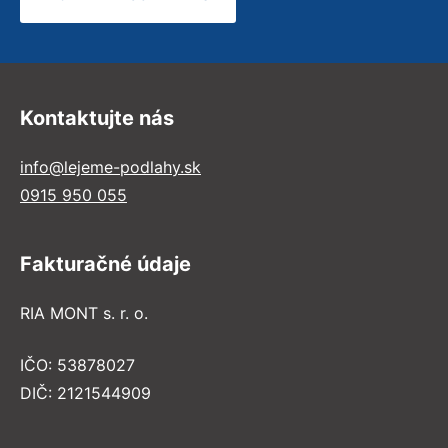
Kontaktujte nás
info@lejeme-podlahy.sk
0915 950 055
Fakturačné údaje
RIA MONT s. r. o.
IČO: 53878027
DIČ: 2121544909