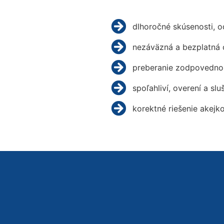
dlhoročné skúsenosti, 
nezáväzná a bezplatná 
preberanie zodpovednos
spoľahliví, overení a slu
korektné riešenie akejk