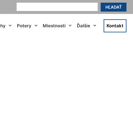
HĽADAŤ
ahy
Potery
Miestnosti
Ďalšie
Kontakt
lova Ves