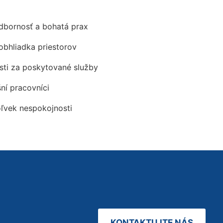
odbornosť a bohatá prax
obhliadka priestorov
ti za poskytované služby
šní pracovníci
oľvek nespokojnosti
KONTAKTUJTE NÁS