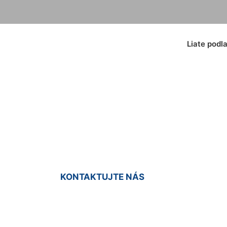
Liate podl
xidové podlahy Kar
KONTAKTUJTE NÁS