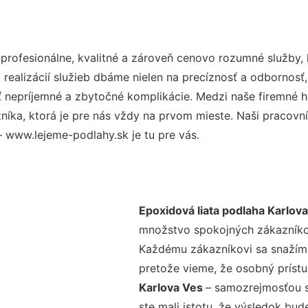
rofesionálne, kvalitné a zároveň cenovo rozumné služby, 
realizácií služieb dbáme nielen na precíznosť a odbornosť,
nepríjemné a zbytočné komplikácie. Medzi naše firemné hod
ka, ktorá je pre nás vždy na prvom mieste. Naši pracovníc
 www.lejeme-podlahy.sk je tu pre vás.
Epoxidová liata podlaha Karlov
množstvo spokojných zákazníkov 
Každému zákazníkovi sa snažíme
pretože vieme, že osobný príst
Karlova Ves
– samozrejmosťou s
ste mali istotu, že výsledok bud