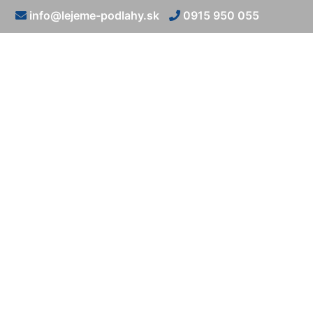
info@lejeme-podlahy.sk
0915 950 055
Liate epo