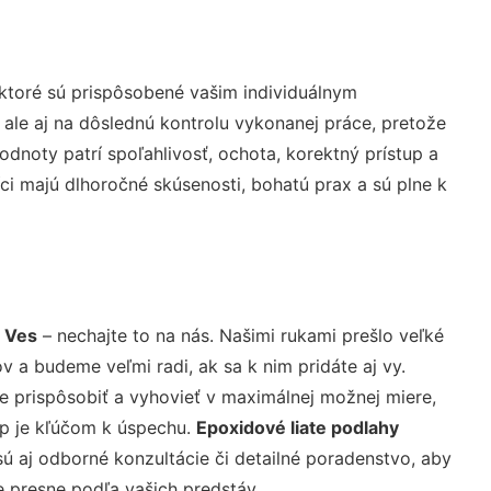
ktoré sú prispôsobené vašim individuálnym
 ale aj na dôslednú kontrolu vykonanej práce, pretože
noty patrí spoľahlivosť, ochota, korektný prístup a
i majú dlhoročné skúsenosti, bohatú prax a sú plne k
a Ves
– nechajte to na nás. Našimi rukami prešlo veľké
a budeme veľmi radi, ak sa k nim pridáte aj vy.
 prispôsobiť a vyhovieť v maximálnej možnej miere,
up je kľúčom k úspechu.
Epoxidové liate podlahy
ú aj odborné konzultácie či detailné poradenstvo, aby
e presne podľa vašich predstáv.