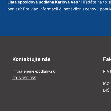
Liata epoxidová podlaha Karlova Ves
? Hľadáte na to 
peniaz? Pre viac informácií či nezáväznú cenovú ponu
Kontaktujte nás
Fa
info@lejeme-podlahy.sk
RIA 
0915 950 055
IČO
DIČ