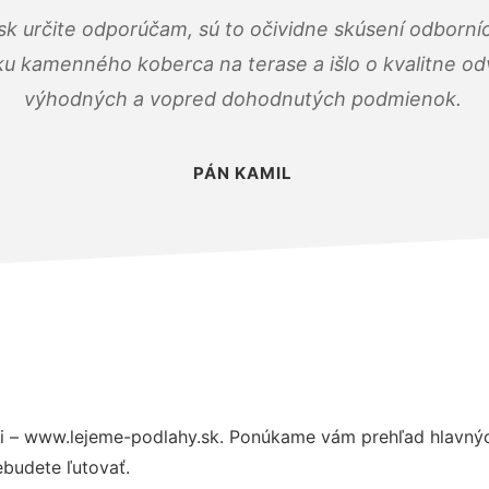
k určite odporúčam, sú to očividne skúsení odborníc
ku kamenného koberca na terase a išlo o kvalitne o
výhodných a vopred dohodnutých podmienok.
PÁN KAMIL
 – www.lejeme-podlahy.sk. Ponúkame vám prehľad hlavných
budete ľutovať.