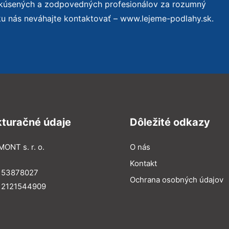
skúsených a zodpovedných profesionálov za rozumný
ku nás neváhajte kontaktovať – www.lejeme-podlahy.sk.
kturačné údaje
Dôležité odkazy
MONT s. r. o.
O nás
Kontakt
: 53878027
Ochrana osobných údajov
: 2121544909