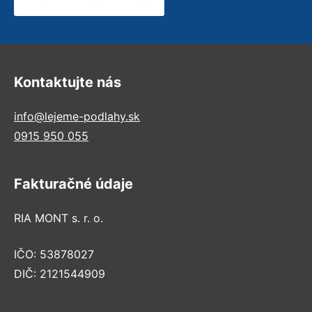
Kontaktujte nás
info@lejeme-podlahy.sk
0915 950 055
Fakturačné údaje
RIA MONT s. r. o.
IČO: 53878027
DIČ: 2121544909