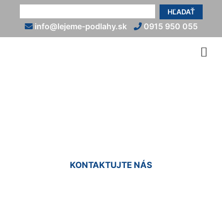
HĽADAŤ
info@lejeme-podlahy.sk
0915 950 055
Liate epoxidové podlahy
Marianka
KONTAKTUJTE NÁS