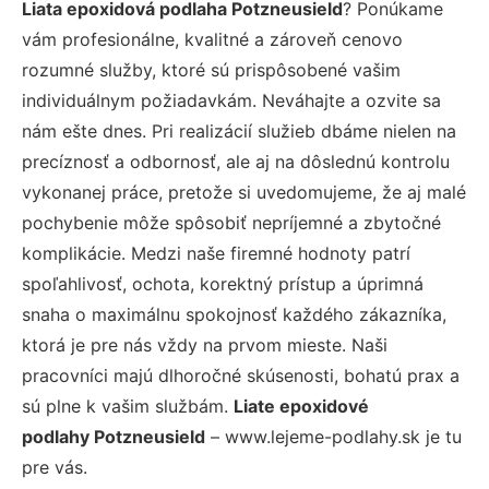
Liata epoxidová podlaha Potzneusield
? Ponúkame
vám profesionálne, kvalitné a zároveň cenovo
rozumné služby, ktoré sú prispôsobené vašim
individuálnym požiadavkám. Neváhajte a ozvite sa
nám ešte dnes. Pri realizácií služieb dbáme nielen na
precíznosť a odbornosť, ale aj na dôslednú kontrolu
vykonanej práce, pretože si uvedomujeme, že aj malé
pochybenie môže spôsobiť nepríjemné a zbytočné
komplikácie. Medzi naše firemné hodnoty patrí
spoľahlivosť, ochota, korektný prístup a úprimná
snaha o maximálnu spokojnosť každého zákazníka,
ktorá je pre nás vždy na prvom mieste. Naši
pracovníci majú dlhoročné skúsenosti, bohatú prax a
sú plne k vašim službám.
Liate epoxidové
podlahy Potzneusield
– www.lejeme-podlahy.sk je tu
pre vás.