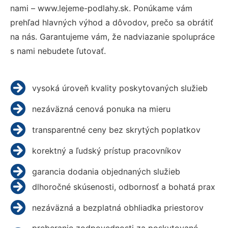
nami – www.lejeme-podlahy.sk. Ponúkame vám
prehľad hlavných výhod a dôvodov, prečo sa obrátiť
na nás. Garantujeme vám, že nadviazanie spolupráce
s nami nebudete ľutovať.
vysoká úroveň kvality poskytovaných služieb
nezáväzná cenová ponuka na mieru
transparentné ceny bez skrytých poplatkov
korektný a ľudský prístup pracovníkov
garancia dodania objednaných služieb
dlhoročné skúsenosti, odbornosť a bohatá prax
nezáväzná a bezplatná obhliadka priestorov
preberanie zodpovednosti za poskytované