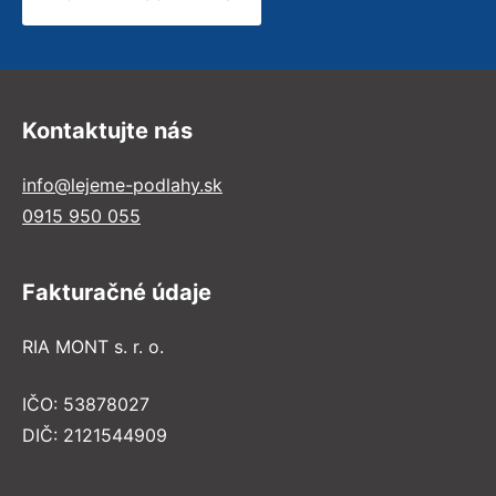
Kontaktujte nás
info@lejeme-podlahy.sk
0915 950 055
Fakturačné údaje
RIA MONT s. r. o.
IČO: 53878027
DIČ: 2121544909