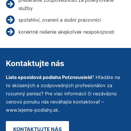
služby
spoľahliví, overení a slušní pracovníci
korektné riešenie akejkoľvek nespokojnosti
Kontaktujte nás
Liata epoxidová podlaha Potzneusield
? Hľadáte na
to skúsených a zodpovedných profesionálov za
rozumný peniaz? Pre viac informácií či nezáväznú
cenovú ponuku nás neváhajte kontaktovať –
www.lejeme-podlahy.sk.
KONTAKTUJTE NÁS