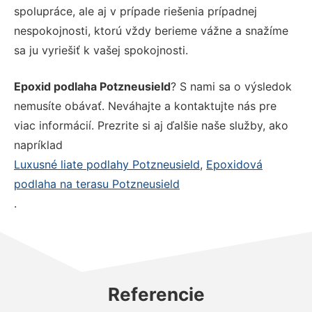
spolupráce, ale aj v prípade riešenia prípadnej
nespokojnosti, ktorú vždy berieme vážne a snažíme
sa ju vyriešiť k vašej spokojnosti.
Epoxid podlaha Potzneusield
? S nami sa o výsledok
nemusíte obávať. Neváhajte a kontaktujte nás pre
viac informácií. Prezrite si aj ďalšie naše služby, ako
napríklad
Luxusné liate podlahy Potzneusield
,
Epoxidová
podlaha na terasu Potzneusield
.
Referencie