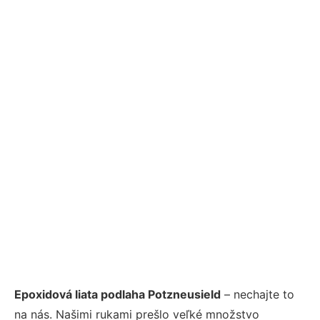
Epoxidová liata podlaha Potzneusield
– nechajte to
na nás. Našimi rukami prešlo veľké množstvo