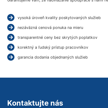
Garantujeme vám, že nadviazanie spolupráce s nami ne
vysoká úroveň kvality poskytovaných služieb
nezáväzná cenová ponuka na mieru
transparentné ceny bez skrytých poplatkov
korektný a ľudský prístup pracovníkov
garancia dodania objednaných služieb
Kontaktujte nás