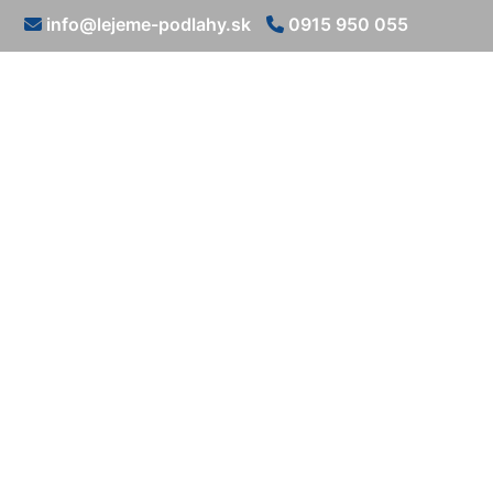
info@lejeme-podlahy.sk
0915 950 055
Liate epoxi