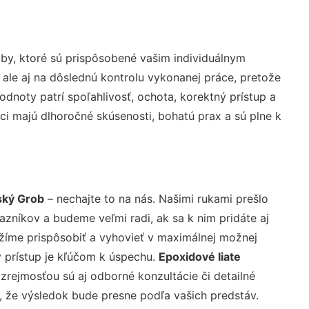
by, ktoré sú prispôsobené vašim individuálnym
 ale aj na dôslednú kontrolu vykonanej práce, pretože
noty patrí spoľahlivosť, ochota, korektný prístup a
i majú dlhoročné skúsenosti, bohatú prax a sú plne k
ský Grob
– nechajte to na nás. Našimi rukami prešlo
níkov a budeme veľmi radi, ak sa k nim pridáte aj
žíme prispôsobiť a vyhovieť v maximálnej možnej
 prístup je kľúčom k úspechu.
Epoxidové liate
zrejmosťou sú aj odborné konzultácie či detailné
u, že výsledok bude presne podľa vašich predstáv.