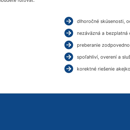
budete ľutovať.
dlhoročné skúsenosti, 
nezáväzná a bezplatná 
preberanie zodpovednos
spoľahliví, overení a slu
korektné riešenie akejk