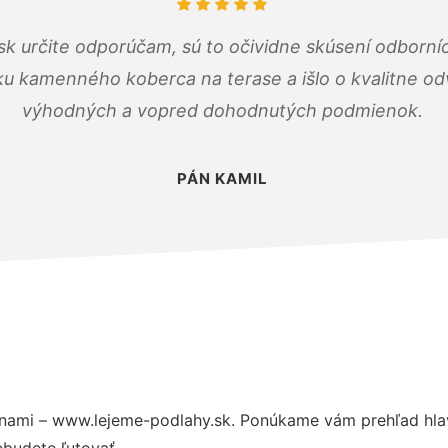
k určite odporúčam, sú to očividne skúsení odborníc
ku kamenného koberca na terase a išlo o kvalitne o
výhodných a vopred dohodnutých podmienok.
PÁN KAMIL
nami – www.lejeme-podlahy.sk. Ponúkame vám prehľad hlav