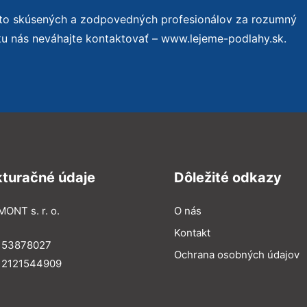
 to skúsených a zodpovedných profesionálov za rozumný
ku nás neváhajte kontaktovať – www.lejeme-podlahy.sk.
kturačné údaje
Dôležité odkazy
MONT s. r. o.
O nás
Kontakt
: 53878027
Ochrana osobných údajov
: 2121544909