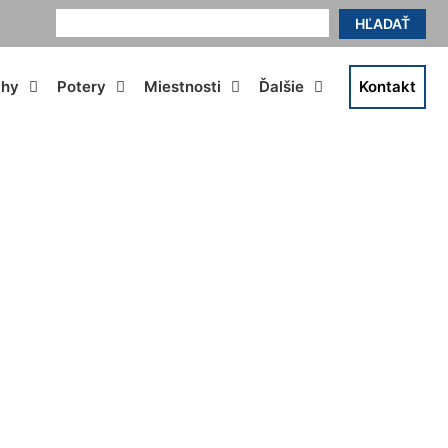
HĽADAŤ
ahy
Potery
Miestnosti
Ďalšie
Kontakt
enský Grob