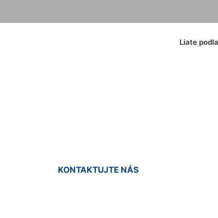
Liate podl
dové podlahy Slov
KONTAKTUJTE NÁS