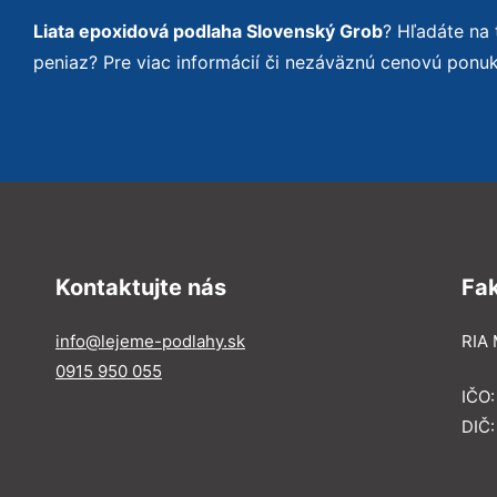
Liata epoxidová podlaha Slovenský Grob
? Hľadáte na
peniaz? Pre viac informácií či nezáväznú cenovú ponu
Kontaktujte nás
Fa
info@lejeme-podlahy.sk
RIA 
0915 950 055
IČO
DIČ