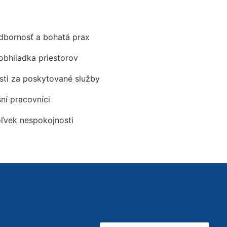
odbornosť a bohatá prax
obhliadka priestorov
ti za poskytované služby
šní pracovníci
oľvek nespokojnosti