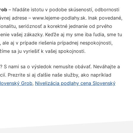
rob
– hľadáte istotu v podobe skúseností, odbornosti
ávnej adrese – www.lejeme-podlahy.sk. Inak povedané,
nalitu, serióznosť a korektné jednanie od prvého
nie vašej zákazky. Keďže aj my sme iba ľudia, sme tu
 ale aj v prípade riešenia prípadnej nespokojnosti,
me sa ju vyriešiť k vašej spokojnosti.
? S nami sa o výsledok nemusíte obávať. Neváhajte a
ií. Prezrite si aj ďalšie naše služby, ako napríklad
Slovenský Grob
,
Nivelizácia podlahy cena Slovenský