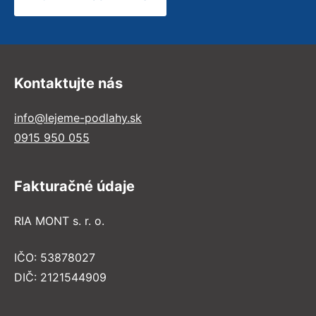
Kontaktujte nás
info@lejeme-podlahy.sk
0915 950 055
Fakturačné údaje
RIA MONT s. r. o.
IČO: 53878027
DIČ: 2121544909