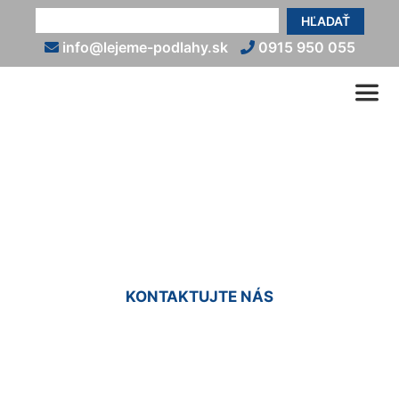
HĽADAŤ
info@lejeme-podlahy.sk
0915 950 055
Liate epoxidové podlahy
Staré Mesto
KONTAKTUJTE NÁS