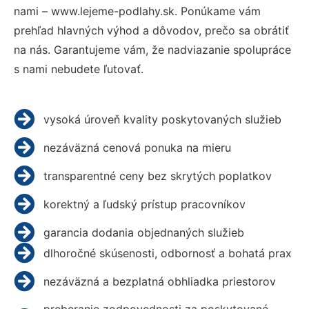
nami – www.lejeme-podlahy.sk. Ponúkame vám
prehľad hlavných výhod a dôvodov, prečo sa obrátiť
na nás. Garantujeme vám, že nadviazanie spolupráce
s nami nebudete ľutovať.
vysoká úroveň kvality poskytovaných služieb
nezáväzná cenová ponuka na mieru
transparentné ceny bez skrytých poplatkov
korektný a ľudský prístup pracovníkov
garancia dodania objednaných služieb
dlhoročné skúsenosti, odbornosť a bohatá prax
nezáväzná a bezplatná obhliadka priestorov
preberanie zodpovednosti za poskytované