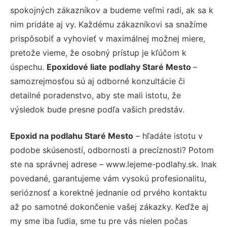
spokojných zákazníkov a budeme veľmi radi, ak sa k
nim pridáte aj vy. Každému zákazníkovi sa snažíme
prispôsobiť a vyhovieť v maximálnej možnej miere,
pretože vieme, že osobný prístup je kľúčom k
úspechu.
Epoxidové liate podlahy Staré Mesto
–
samozrejmosťou sú aj odborné konzultácie či
detailné poradenstvo, aby ste mali istotu, že
výsledok bude presne podľa vašich predstáv.
Epoxid na podlahu Staré Mesto
– hľadáte istotu v
podobe skúseností, odbornosti a precíznosti? Potom
ste na správnej adrese – www.lejeme-podlahy.sk. Inak
povedané, garantujeme vám vysokú profesionalitu,
serióznosť a korektné jednanie od prvého kontaktu
až po samotné dokončenie vašej zákazky. Keďže aj
my sme iba ľudia, sme tu pre vás nielen počas