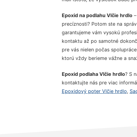
Epoxid na podlahu Vlčie hrdlo
–
precíznosti? Potom ste na správ
garantujeme vám vysokú profesio
kontaktu až po samotné dokonče
pre vás nielen počas spolupráce,
ktorú vždy berieme vážne a snaží
Epoxid podlaha Vlčie hrdlo
? S 
kontaktujte nás pre viac informác
Epoxidový poter Vlčie hrdlo
,
Sad