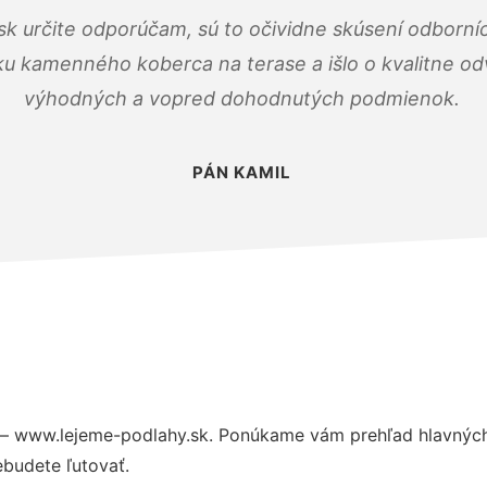
k určite odporúčam, sú to očividne skúsení odborníc
ku kamenného koberca na terase a išlo o kvalitne o
výhodných a vopred dohodnutých podmienok.
PÁN KAMIL
– www.lejeme-podlahy.sk. Ponúkame vám prehľad hlavných 
budete ľutovať.