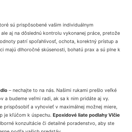
toré sú prispôsobené vašim individuálnym
 ale aj na dôslednú kontrolu vykonanej práce, pretože
noty patrí spoľahlivosť, ochota, korektný prístup a
i majú dlhoročné skúsenosti, bohatú prax a sú plne k
rdlo
– nechajte to na nás. Našimi rukami prešlo veľké
a budeme veľmi radi, ak sa k nim pridáte aj vy.
 prispôsobiť a vyhovieť v maximálnej možnej miere,
up je kľúčom k úspechu.
Epoxidové liate podlahy Vlčie
borné konzultácie či detailné poradenstvo, aby ste
resne podľa vašich predstáv.