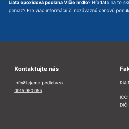
Liata epoxidová podlaha Vlčie hrdlo
? Hľadáte na to s
peniaz? Pre viac informácií či nezáväznú cenovú ponu
Kontaktujte nás
Fa
info@lejeme-podlahy.sk
RIA 
0915 950 055
IČO
DIČ