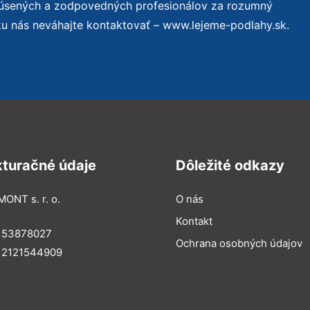
kúsených a zodpovedných profesionálov za rozumný
ku nás neváhajte kontaktovať – www.lejeme-podlahy.sk.
kturačné údaje
Dôležité odkazy
MONT s. r. o.
O nás
Kontakt
: 53878027
Ochrana osobných údajov
: 2121544909