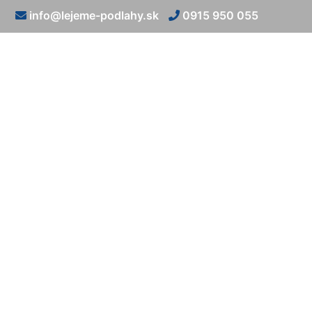
info@lejeme-podlahy.sk
0915 950 055
Liate epo