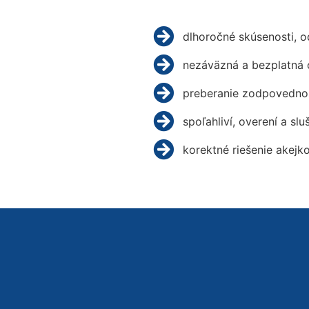
dlhoročné skúsenosti, 
nezáväzná a bezplatná 
preberanie zodpovednos
spoľahliví, overení a slu
korektné riešenie akejk