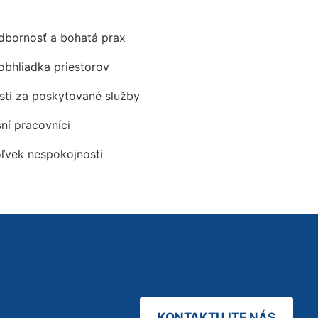
odbornosť a bohatá prax
obhliadka priestorov
ti za poskytované služby
šní pracovníci
oľvek nespokojnosti
KONTAKTUJTE NÁS