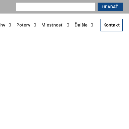
HĽADAŤ
ahy
Potery
Miestnosti
Ďalšie
Kontakt
ie hrdlo