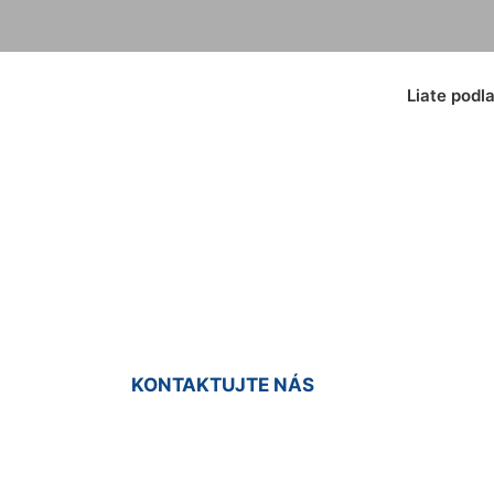
Liate podl
xidové podlahy Vlč
KONTAKTUJTE NÁS