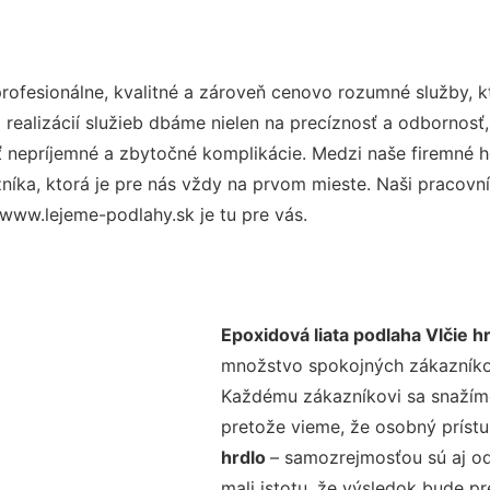
ofesionálne, kvalitné a zároveň cenovo rozumné služby, k
realizácií služieb dbáme nielen na precíznosť a odbornosť,
nepríjemné a zbytočné komplikácie. Medzi naše firemné hod
ka, ktorá je pre nás vždy na prvom mieste. Naši pracovníc
www.lejeme-podlahy.sk je tu pre vás.
Epoxidová liata podlaha Vlčie h
množstvo spokojných zákazníkov 
Každému zákazníkovi sa snažíme
pretože vieme, že osobný príst
hrdlo
– samozrejmosťou sú aj od
mali istotu, že výsledok bude p