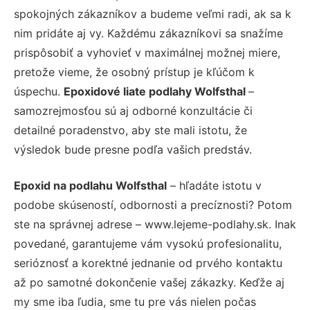
spokojných zákazníkov a budeme veľmi radi, ak sa k
nim pridáte aj vy. Každému zákazníkovi sa snažíme
prispôsobiť a vyhovieť v maximálnej možnej miere,
pretože vieme, že osobný prístup je kľúčom k
úspechu.
Epoxidové liate podlahy Wolfsthal
–
samozrejmosťou sú aj odborné konzultácie či
detailné poradenstvo, aby ste mali istotu, že
výsledok bude presne podľa vašich predstáv.
Epoxid na podlahu Wolfsthal
– hľadáte istotu v
podobe skúseností, odbornosti a precíznosti? Potom
ste na správnej adrese – www.lejeme-podlahy.sk. Inak
povedané, garantujeme vám vysokú profesionalitu,
serióznosť a korektné jednanie od prvého kontaktu
až po samotné dokončenie vašej zákazky. Keďže aj
my sme iba ľudia, sme tu pre vás nielen počas