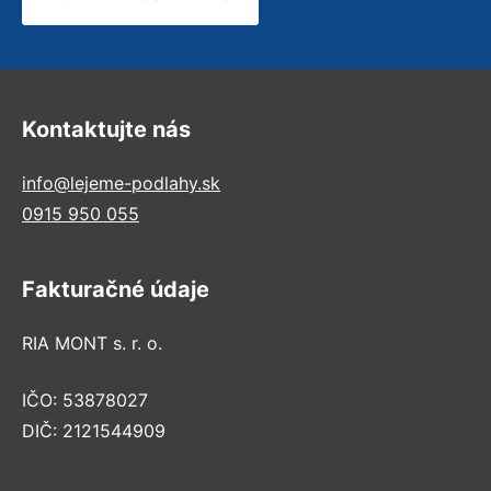
Kontaktujte nás
info@lejeme-podlahy.sk
0915 950 055
Fakturačné údaje
RIA MONT s. r. o.
IČO: 53878027
DIČ: 2121544909