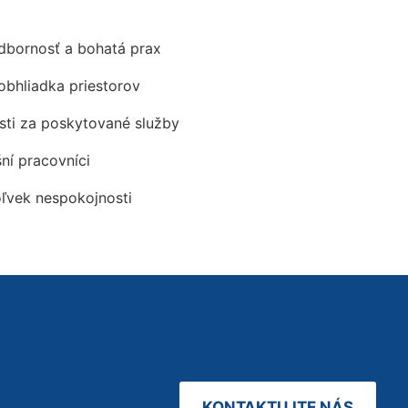
odbornosť a bohatá prax
obhliadka priestorov
ti za poskytované služby
šní pracovníci
oľvek nespokojnosti
KONTAKTUJTE NÁS