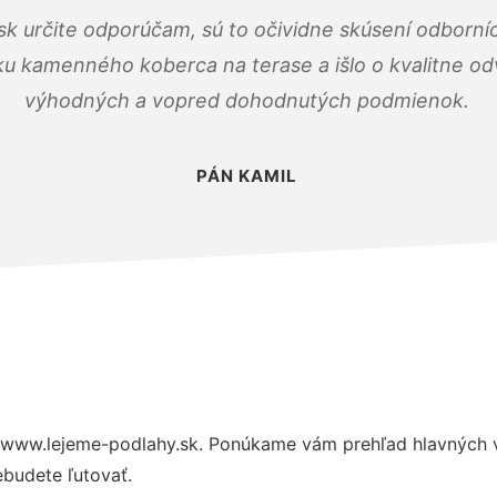
k určite odporúčam, sú to očividne skúsení odborníc
ku kamenného koberca na terase a išlo o kvalitne o
výhodných a vopred dohodnutých podmienok.
PÁN KAMIL
 www.lejeme-podlahy.sk. Ponúkame vám prehľad hlavných v
budete ľutovať.