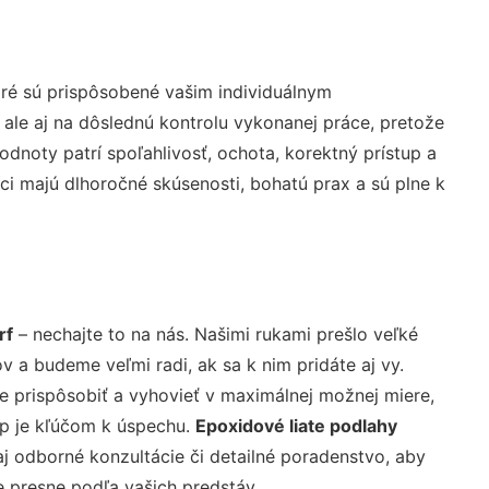
ré sú prispôsobené vašim individuálnym
 ale aj na dôslednú kontrolu vykonanej práce, pretože
noty patrí spoľahlivosť, ochota, korektný prístup a
i majú dlhoročné skúsenosti, bohatú prax a sú plne k
rf
– nechajte to na nás. Našimi rukami prešlo veľké
a budeme veľmi radi, ak sa k nim pridáte aj vy.
 prispôsobiť a vyhovieť v maximálnej možnej miere,
up je kľúčom k úspechu.
Epoxidové liate podlahy
j odborné konzultácie či detailné poradenstvo, aby
e presne podľa vašich predstáv.