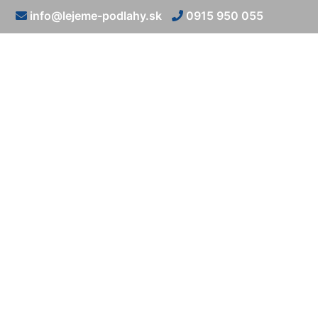
info@lejeme-podlahy.sk
0915 950 055
Liate ep