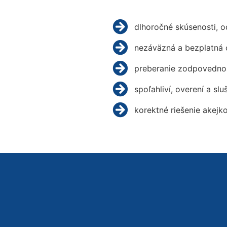
dlhoročné skúsenosti, 
nezáväzná a bezplatná 
preberanie zodpovednos
spoľahliví, overení a slu
korektné riešenie akejk