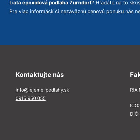
Liata epoxidová podlaha Zurndorf
? Hľadáte na to sk
Pre viac informácií či nezáväznú cenovú ponuku nás n
Kontaktujte nás
Fa
info@lejeme-podlahy.sk
RIA 
0915 950 055
IČO
DIČ