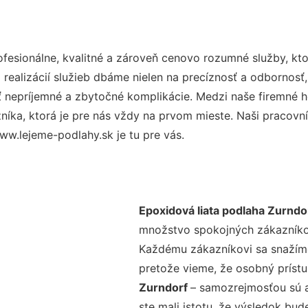
esionálne, kvalitné a zároveň cenovo rozumné služby, kto
realizácií služieb dbáme nielen na precíznosť a odbornosť,
nepríjemné a zbytočné komplikácie. Medzi naše firemné hod
ka, ktorá je pre nás vždy na prvom mieste. Naši pracovníc
w.lejeme-podlahy.sk je tu pre vás.
Epoxidová liata podlaha Zurndo
množstvo spokojných zákazníkov 
Každému zákazníkovi sa snažíme
pretože vieme, že osobný príst
Zurndorf
– samozrejmosťou sú a
ste mali istotu, že výsledok bud