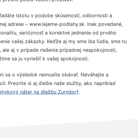
ľadáte istotu v podobe skúseností, odbornosti a
nej adrese – www.lejeme-podlahy.sk. Inak povedané,
nalitu, serióznosť a korektné jednanie od prvého
nie vašej zákazky. Keďže aj my sme iba ľudia, sme tu
 ale aj v prípade riešenia prípadnej nespokojnosti,
me sa ju vyriešiť k vašej spokojnosti.
mi sa o výsledok nemusíte obávať. Neváhajte a
ií. Prezrite si aj ďalšie naše služby, ako napríklad
šmykový náter na dlažbu Zurndorf
.