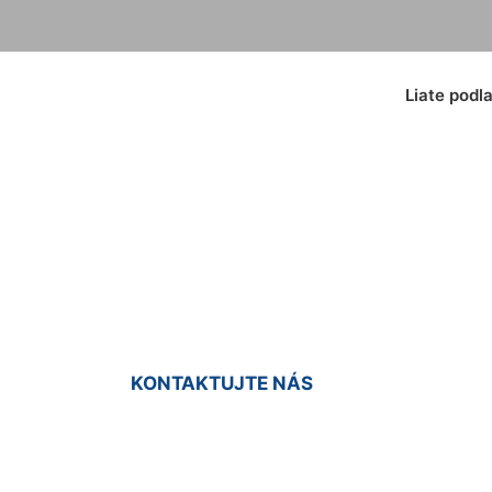
Liate podl
oxidové podlahy Z
KONTAKTUJTE NÁS