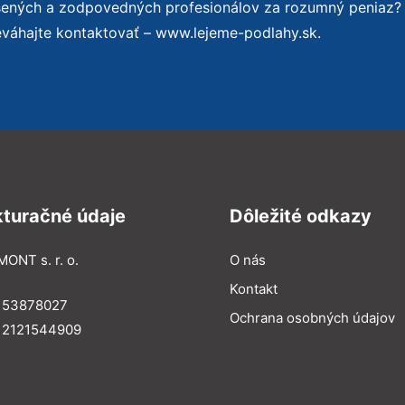
úsených a zodpovedných profesionálov za rozumný peniaz?
eváhajte kontaktovať – www.lejeme-podlahy.sk.
kturačné údaje
Dôležité odkazy
MONT s. r. o.
O nás
Kontakt
: 53878027
Ochrana osobných údajov
: 2121544909