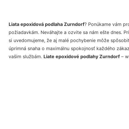
Liata epoxidová podlaha Zurndorf
? Ponúkame vám prof
požiadavkám. Neváhajte a ozvite sa nám ešte dnes. Pri 
si uvedomujeme, že aj malé pochybenie môže spôsobiť 
úprimná snaha o maximálnu spokojnosť každého zákazní
vašim službám.
Liate epoxidové podlahy Zurndorf
– ww