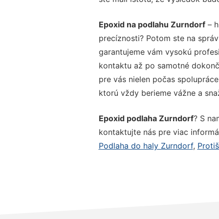
Epoxid na podlahu Zurndorf
– h
precíznosti? Potom ste na správ
garantujeme vám vysokú profesio
kontaktu až po samotné dokonče
pre vás nielen počas spolupráce,
ktorú vždy berieme vážne a snaží
Epoxid podlaha Zurndorf
? S na
kontaktujte nás pre viac informác
Podlaha do haly Zurndorf
,
Proti