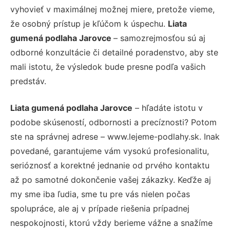
vyhovieť v maximálnej možnej miere, pretože vieme,
že osobný prístup je kľúčom k úspechu.
Liata
gumená podlaha Jarovce
– samozrejmosťou sú aj
odborné konzultácie či detailné poradenstvo, aby ste
mali istotu, že výsledok bude presne podľa vašich
predstáv.
Liata gumená podlaha Jarovce
– hľadáte istotu v
podobe skúseností, odbornosti a precíznosti? Potom
ste na správnej adrese – www.lejeme-podlahy.sk. Inak
povedané, garantujeme vám vysokú profesionalitu,
serióznosť a korektné jednanie od prvého kontaktu
až po samotné dokončenie vašej zákazky. Keďže aj
my sme iba ľudia, sme tu pre vás nielen počas
spolupráce, ale aj v prípade riešenia prípadnej
nespokojnosti, ktorú vždy berieme vážne a snažíme