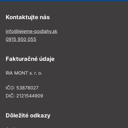
Kontaktujte nás
info@lejeme-podlahy.sk
0915 950 055
Fakturačné údaje
RIA MONT s. r. o.
IČO: 53878027
DIČ: 2121544909
Dôležité odkazy