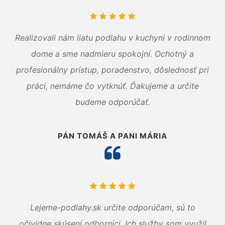
Realizovali nám liatu podlahu v kuchyni v rodinnom
dome a sme nadmieru spokojní. Ochotný a
profesionálny prístup, poradenstvo, dôslednosť pri
práci, nemáme čo vytknúť. Ďakujeme a určite
budeme odporúčať.
PÁN TOMÁŠ A PANI MÁRIA
Lejeme-podlahy.sk určite odporúčam, sú to
očividne skúsení odborníci. Ich služby som využil