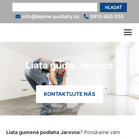
HĽADAŤ
info@lejeme-podlahy.sk
0915 950 055
Liata guma Jarovce
KONTAKTUJTE NÁS
Liata gumená podlaha Jarovce
? Ponúkame vám