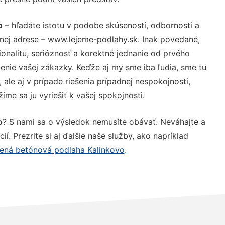
o
– hľadáte istotu v podobe skúseností, odbornosti a
nej adrese – www.lejeme-podlahy.sk. Inak povedané,
nalitu, serióznosť a korektné jednanie od prvého
nie vašej zákazky. Keďže aj my sme iba ľudia, sme tu
 ale aj v prípade riešenia prípadnej nespokojnosti,
me sa ju vyriešiť k vašej spokojnosti.
o
? S nami sa o výsledok nemusíte obávať. Neváhajte a
ií. Prezrite si aj ďalšie naše služby, ako napríklad
ená betónová podlaha Kalinkovo
.