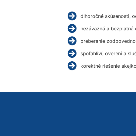
dlhoročné skúsenosti, 
nezáväzná a bezplatná 
preberanie zodpovednos
spoľahliví, overení a slu
korektné riešenie akejk