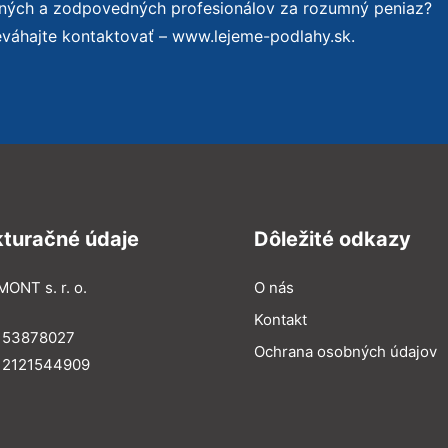
ených a zodpovedných profesionálov za rozumný peniaz?
eváhajte kontaktovať – www.lejeme-podlahy.sk.
kturačné údaje
Dôležité odkazy
MONT s. r. o.
O nás
Kontakt
: 53878027
Ochrana osobných údajov
: 2121544909