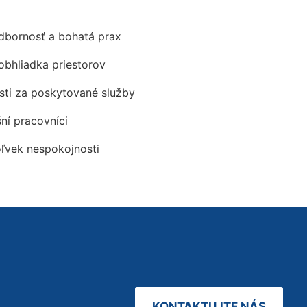
odbornosť a bohatá prax
obhliadka priestorov
ti za poskytované služby
šní pracovníci
oľvek nespokojnosti
KONTAKTUJTE NÁS