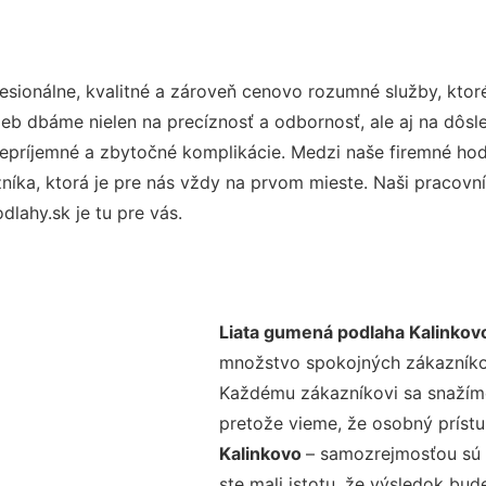
sionálne, kvalitné a zároveň cenovo rozumné služby, ktor
užieb dbáme nielen na precíznosť a odbornosť, ale aj na dôs
ríjemné a zbytočné komplikácie. Medzi naše firemné hodno
ka, ktorá je pre nás vždy na prvom mieste. Naši pracovníc
lahy.sk je tu pre vás.
Liata gumená podlaha Kalinkov
množstvo spokojných zákazníkov 
Každému zákazníkovi sa snažíme
pretože vieme, že osobný príst
Kalinkovo
– samozrejmosťou sú a
ste mali istotu, že výsledok bud