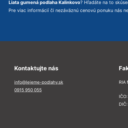
Liata gumená podlaha Kalinkovo
? Hľadáte na to skús
Pre viac informácií či nezáväznú cenovú ponuku nás n
Kontaktujte nás
Fa
info@lejeme-podlahy.sk
RIA 
0915 950 055
IČO
DIČ