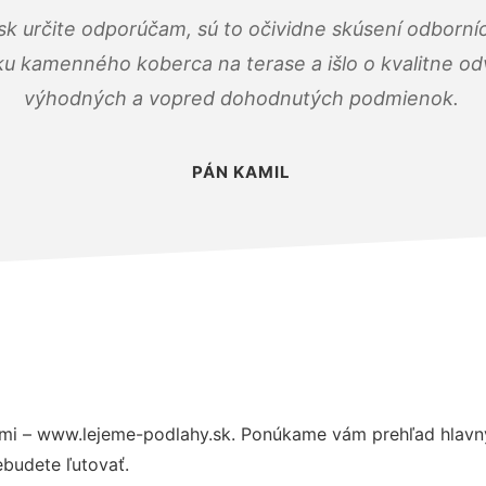
k určite odporúčam, sú to očividne skúsení odborníc
ku kamenného koberca na terase a išlo o kvalitne o
výhodných a vopred dohodnutých podmienok.
PÁN KAMIL
mi – www.lejeme-podlahy.sk. Ponúkame vám prehľad hlavný
budete ľutovať.