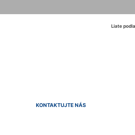
Liate podl
ata guma Kalinkov
KONTAKTUJTE NÁS