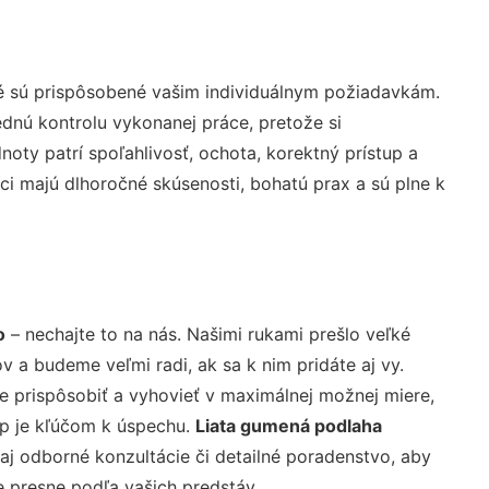
é sú prispôsobené vašim individuálnym požiadavkám.
lednú kontrolu vykonanej práce, pretože si
ty patrí spoľahlivosť, ochota, korektný prístup a
i majú dlhoročné skúsenosti, bohatú prax a sú plne k
o
– nechajte to na nás. Našimi rukami prešlo veľké
a budeme veľmi radi, ak sa k nim pridáte aj vy.
 prispôsobiť a vyhovieť v maximálnej možnej miere,
up je kľúčom k úspechu.
Liata gumená podlaha
j odborné konzultácie či detailné poradenstvo, aby
e presne podľa vašich predstáv.