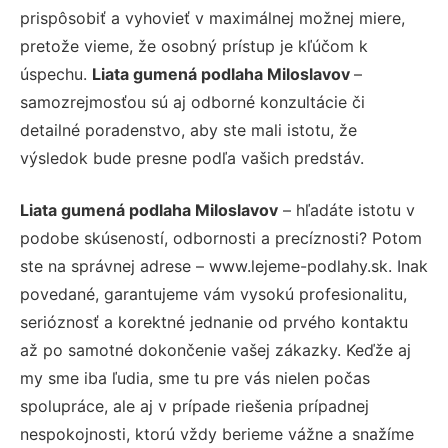
prispôsobiť a vyhovieť v maximálnej možnej miere,
pretože vieme, že osobný prístup je kľúčom k
úspechu.
Liata gumená podlaha Miloslavov
–
samozrejmosťou sú aj odborné konzultácie či
detailné poradenstvo, aby ste mali istotu, že
výsledok bude presne podľa vašich predstáv.
Liata gumená podlaha Miloslavov
– hľadáte istotu v
podobe skúseností, odbornosti a precíznosti? Potom
ste na správnej adrese – www.lejeme-podlahy.sk. Inak
povedané, garantujeme vám vysokú profesionalitu,
serióznosť a korektné jednanie od prvého kontaktu
až po samotné dokončenie vašej zákazky. Keďže aj
my sme iba ľudia, sme tu pre vás nielen počas
spolupráce, ale aj v prípade riešenia prípadnej
nespokojnosti, ktorú vždy berieme vážne a snažíme