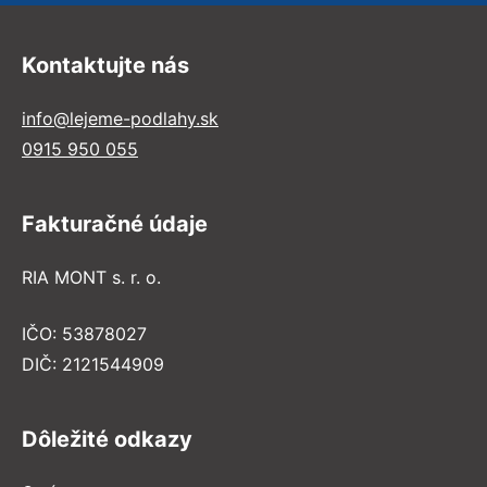
Kontaktujte nás
info@lejeme-podlahy.sk
0915 950 055
Fakturačné údaje
RIA MONT s. r. o.
IČO: 53878027
DIČ: 2121544909
Dôležité odkazy