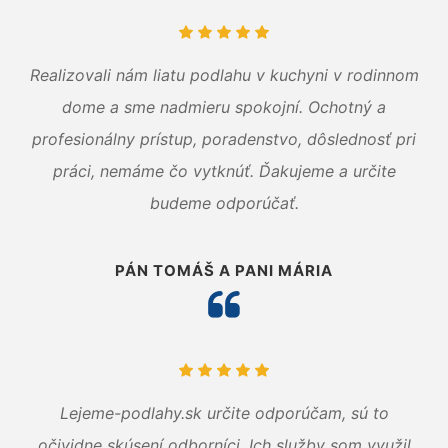
Realizovali nám liatu podlahu v kuchyni v rodinnom
dome a sme nadmieru spokojní. Ochotný a
profesionálny prístup, poradenstvo, dôslednosť pri
práci, nemáme čo vytknúť. Ďakujeme a určite
budeme odporúčať.
PÁN TOMÁŠ A PANI MÁRIA
Lejeme-podlahy.sk určite odporúčam, sú to
očividne skúsení odborníci. Ich služby som využil