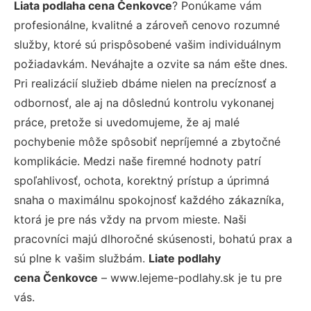
Liata podlaha cena Čenkovce
? Ponúkame vám
profesionálne, kvalitné a zároveň cenovo rozumné
služby, ktoré sú prispôsobené vašim individuálnym
požiadavkám. Neváhajte a ozvite sa nám ešte dnes.
Pri realizácií služieb dbáme nielen na precíznosť a
odbornosť, ale aj na dôslednú kontrolu vykonanej
práce, pretože si uvedomujeme, že aj malé
pochybenie môže spôsobiť nepríjemné a zbytočné
komplikácie. Medzi naše firemné hodnoty patrí
spoľahlivosť, ochota, korektný prístup a úprimná
snaha o maximálnu spokojnosť každého zákazníka,
ktorá je pre nás vždy na prvom mieste. Naši
pracovníci majú dlhoročné skúsenosti, bohatú prax a
sú plne k vašim službám.
Liate podlahy
cena Čenkovce
– www.lejeme-podlahy.sk je tu pre
vás.