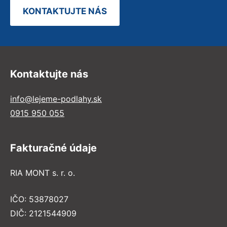
KONTAKTUJTE NÁS
Kontaktujte nás
info@lejeme-podlahy.sk
0915 950 055
Fakturačné údaje
RIA MONT s. r. o.
IČO: 53878027
DIČ: 2121544909