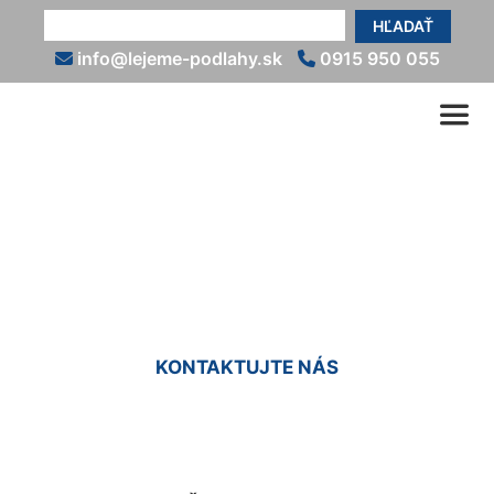
HĽADAŤ
info@lejeme-podlahy.sk
0915 950 055
Liate podlahy cena
Čenkovce
KONTAKTUJTE NÁS