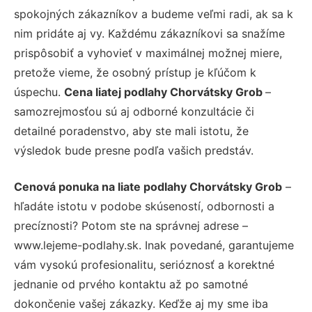
spokojných zákazníkov a budeme veľmi radi, ak sa k
nim pridáte aj vy. Každému zákazníkovi sa snažíme
prispôsobiť a vyhovieť v maximálnej možnej miere,
pretože vieme, že osobný prístup je kľúčom k
úspechu.
Cena liatej podlahy Chorvátsky Grob
–
samozrejmosťou sú aj odborné konzultácie či
detailné poradenstvo, aby ste mali istotu, že
výsledok bude presne podľa vašich predstáv.
Cenová ponuka na liate podlahy Chorvátsky Grob
–
hľadáte istotu v podobe skúseností, odbornosti a
precíznosti? Potom ste na správnej adrese –
www.lejeme-podlahy.sk. Inak povedané, garantujeme
vám vysokú profesionalitu, serióznosť a korektné
jednanie od prvého kontaktu až po samotné
dokončenie vašej zákazky. Keďže aj my sme iba