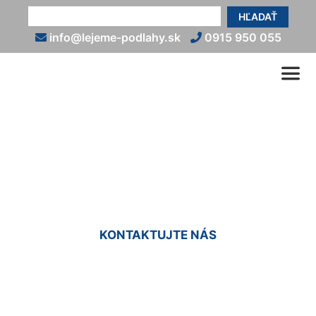
HĽADAŤ
info@lejeme-podlahy.sk
0915 950 055
Liate podlahy cena
Chorvátsky Grob
KONTAKTUJTE NÁS