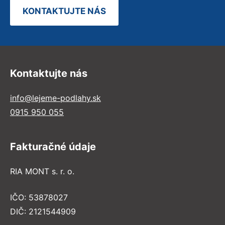
KONTAKTUJTE NÁS
Kontaktujte nás
info@lejeme-podlahy.sk
0915 950 055
Fakturačné údaje
RIA MONT s. r. o.
IČO: 53878027
DIČ: 2121544909