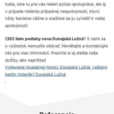
ľudia, sme tu pre vás nielen počas spolupráce, ale aj
v prípade riešenia prípadnej nespokojnosti, ktorú
vždy berieme vážne a snažíme sa ju vyriešiť k vašej
spokojnosti.
(3D) liate podlahy cena Dunajská Lužná
? S nami sa
o výsledok nemusíte obávať. Neváhajte a kontaktujte
nás pre viac informácií. Prezrite si aj ďalšie naše
služby, ako napríklad
Vylievanie nivelačnej hmoty Dunajská Lužná
,
Leštený
betón (interiér) Dunajská Lužná
.