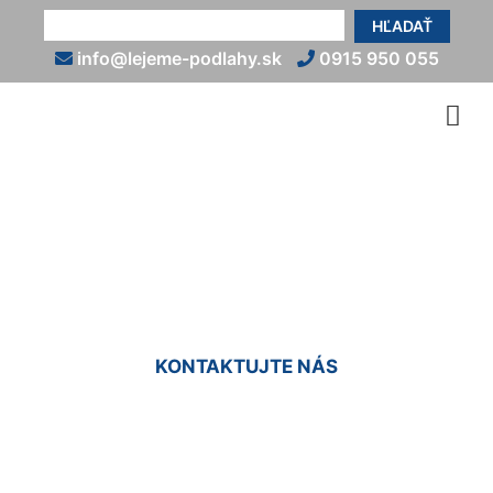
HĽADAŤ
info@lejeme-podlahy.sk
0915 950 055
Liate podlahy cena
Dunajská Lužná
KONTAKTUJTE NÁS