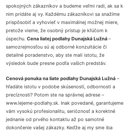
spokojných zákazníkov a budeme veľmi radi, ak sa k
nim pridáte aj vy. Každému zákazníkovi sa snažíme
prispôsobiť a vyhovieť v maximálnej možnej miere,
pretože vieme, že osobný prístup je kľúčom k
úspechu.
Cena liatej podlahy Dunajská Lužná
–
samozrejmosťou sú aj odborné konzultácie či
detailné poradenstvo, aby ste mali istotu, že
výsledok bude presne podľa vašich predstáv.
Cenová ponuka na liate podlahy Dunajská Lužná
–
hľadáte istotu v podobe skúseností, odbornosti a
precíznosti? Potom ste na správnej adrese –
www.lejeme-podlahy.sk. Inak povedané, garantujeme
vám vysokú profesionalitu, serióznosť a korektné
jednanie od prvého kontaktu až po samotné
dokončenie vašej zákazky. Keďže aj my sme iba