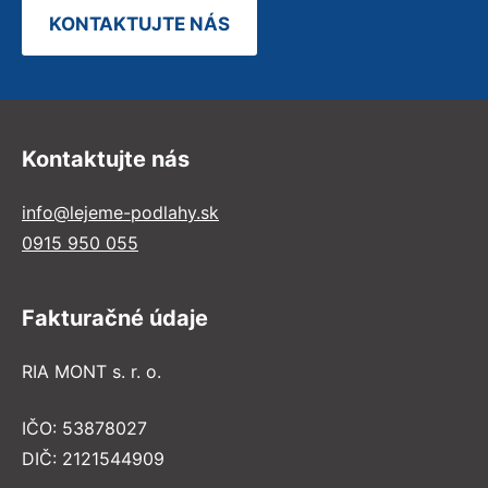
KONTAKTUJTE NÁS
Kontaktujte nás
info@lejeme-podlahy.sk
0915 950 055
Fakturačné údaje
RIA MONT s. r. o.
IČO: 53878027
DIČ: 2121544909